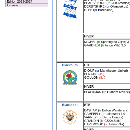
Edition 2023-2024
BEAUSÉJOUR
(
tr
Club America
La suite ...
DERBYSHIRE
(
pr
Olympiakos
)
HLEB
(
pr
Barcelone
)
HIVER
MICHEL
(
tr
Sporting de Gijon
) 3
GARDNER
(
tr
Aston Villa
) 3.5
Blackburn
ETE
DIOUF
(
pr
Manchester United
)
BENJANI
(
lib
)
GOULON
(
lib
)
HIVER
BLACKMAN
(
rp
Oldham Athletic
)
Blackpool
ETE
BASHAM
(
tr
Bolton Wanderers
)
CAMPBELL
(
tr
Leicester
) 1.0
VARNEY
(
pr
Derby County
)
GRANDIN
(
fc
CSKA Sofia
)
HAREWOOD
(
fc
Aston Villa
)
HIVER