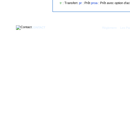
tr
: Transfert
pr
: Prêt
proa
: Prêt avec option d'ac
CONTACT
|
Règlement
Les Par