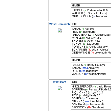
HIVER
KABOUL
(
tr
Portsmouth
) 11.0
WALKER
(
rp
Sheffield United
)
GUDJOHNSEN
(
pr
Monaco
)
West Bromwich
ETE
TAMAS
(
tr
Auxerre
)
REID
(
tr
Blackburn
)
PABLO IBANEZ
(
tr
Atlético Madr
MYHILL
(
tr
Hull City
) 2.0
SHOREY
(
tr
Aston Villa
)
TCHOYI
(
tr
Salzbourg
)
FORTUNÉ
(
tr
Celtic Glasgow
)
SCHARNER
(
lib
Wigan Athletic
)
ODEMWINGIE
(
fc
Lokomotiv M
HIVER
BARNES
(
tr
Derby County
)
TAMAS
(
proa
Auxerre
)
REID
(
proa
Blackburn
)
WATSON
(
pr
Wigan Athletic
)
West Ham
ETE
HITZLSPERGER
(
tr
Lazio Rom
BARRERA
(
tr
Pumas UNAM
) 4.
PIQUIONNE
(
tr
Lyon
) 1.2
REID
(
tr
Midtjylland
) 3.8
SEARS
(
rp
Coventry
)
OBINNA
(
proa
Inter Milan
)
BEN HAÏM
(
pr
Portsmouth
)
JACOBSEN
(
lib
Blackburn
)