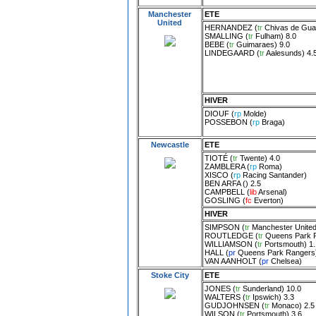
Manchester
ETE
United
HERNANDEZ
(
tr
Chivas de Gua
SMALLING
(
tr
Fulham
) 8.0
BEBE
(
tr
Guimaraes
) 9.0
LINDEGAARD
(
tr
Aalesunds
) 4.
HIVER
DIOUF
(
rp
Molde
)
POSSEBON
(
rp
Braga
)
Newcastle
ETE
TIOTÉ
(
tr
Twente
) 4.0
ZAMBLERA
(
rp
Roma
)
XISCO
(
rp
Racing Santander
)
BEN ARFA
() 2.5
CAMPBELL
(
lib
Arsenal
)
GOSLING
(
fc
Everton
)
HIVER
SIMPSON
(
tr
Manchester Unite
ROUTLEDGE
(
tr
Queens Park 
WILLIAMSON
(
tr
Portsmouth
) 1
HALL
(
pr
Queens Park Rangers
VAN AANHOLT
(
pr
Chelsea
)
Stoke City
ETE
JONES
(
tr
Sunderland
) 10.0
WALTERS
(
tr
Ipswich
) 3.3
GUDJOHNSEN
(
tr
Monaco
) 2.5
WILSON
(
tr
Portsmouth
) 3.6