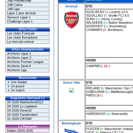
JdB PremierShip
JdB Calcio
Arsenal
ETE
JdB Liga
KOSCIELNY
(
tr
Lorient
) 12.0
Ligue 1 plus de buts
SQUILLACI
(
tr
Seville FC
) 6.0
Survivor Ligue 1
SUNU
(
rp
Derby County
)
Challenge Ligue 1
WILSHERE
(
rp
Bolton Wanderer
NORDVEIT
(
rp
Nuremberg
)
Infos Clubs
CHAMAKH
(
fc
Bordeaux
)
Les clubs Français
Les clubs Européens
Le mercato estival
Infos championnats
Archives Ligue 1
Archives Ligue 2
HIVER
Archives Premier League
CAMPBELL
(
lib
)
Archives Serie A
Archives Liga
Rechercher
Une équipe
Aston Villa
ETE
Un joueur
IRELAND
(
tr
Manchester City
) 7
Un match
OSBOURNE
(
rp
Middlesbrough
)
PIRES
(
lib
)
Gagnants mensuel L1
05-2026 Mathieufoot0112
04-2026 Le capitaine
HIVER
03-2026 Denis42
HAREWOOD
(
rp
Newcastle
)
02-2026 Fanderobert
01-2026 CB7588
Birmingham
ETE
Le Palmarès
FOSTER
(
tr
Manchester United
)
Edition 2024-2025
ZIGIC
(
tr
Valence CF
) 7.0