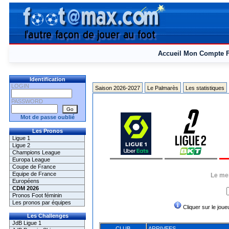
Accueil
Mon Compte
Identification
LOGIN
Saison 2026-2027
Le Palmarès
Les statistiques
PASSWORD
Mot de passe oublié
Les Pronos
Ligue 1
Ligue 2
Champions League
Europa League
Coupe de France
Equipe de France
Le mer
Européens
CDM 2026
Pronos Foot féminin
Les pronos par équipes
Cliquer sur le joueu
Les Challenges
JdB Ligue 1
CLUB
ARRIVEES