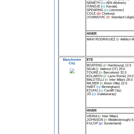
NEMETH
(
rp
AEK Athènes
)
ITANDJE
(
rp
Kavala
)
SPEARING
(
rp
Leicester
)
COLE
(
lib
Chelsea
)
JOVANOVIC
(
fc
Standard Liège
HIVER
MAXI RODRIGUEZ
(
tr
Atlético 
Manchester
ETE
City
BOATENG
(
tr
Hambourg
) 12.5
SILVA
(
tr
Valence CF
) 29.0
TOURÉ
(
tr
Barcelone
) 32.0
KOLAROV
(
tr
Lazio Rome
) 24.0
BALOTELLI
(
tr
Inter Milan
) 28.0
MILNER
(
tr
Aston Villa
) 22.0
HART
(
rp
Birmingham
)
ETUHU
(
rp
Cardiff City
)
JÔ
(
rp
Galatasaray
)
HIVER
VIEIRA
(
tr
Inter Milan
)
JOHNSON
(
tr
Middlesbrough
) 6
FULOP
(
pr
Sunderland
)