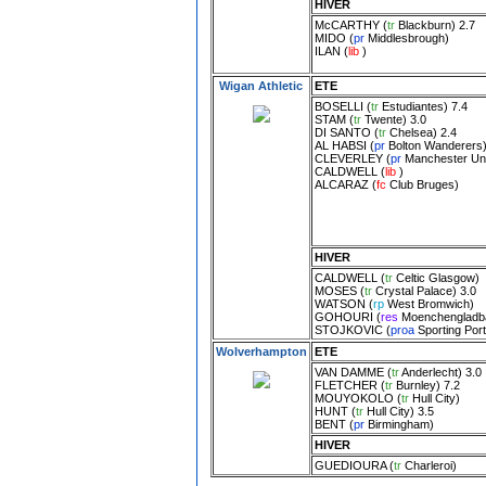
HIVER
McCARTHY
(
tr
Blackburn
) 2.7
MIDO
(
pr
Middlesbrough
)
ILAN
(
lib
)
Wigan Athletic
ETE
BOSELLI
(
tr
Estudiantes
) 7.4
STAM
(
tr
Twente
) 3.0
DI SANTO
(
tr
Chelsea
) 2.4
AL HABSI
(
pr
Bolton Wanderers
CLEVERLEY
(
pr
Manchester Un
CALDWELL
(
lib
)
ALCARAZ
(
fc
Club Bruges
)
HIVER
CALDWELL
(
tr
Celtic Glasgow
)
MOSES
(
tr
Crystal Palace
) 3.0
WATSON
(
rp
West Bromwich
)
GOHOURI
(
res
Moenchengladb
STOJKOVIC
(
proa
Sporting Port
Wolverhampton
ETE
VAN DAMME
(
tr
Anderlecht
) 3.0
FLETCHER
(
tr
Burnley
) 7.2
MOUYOKOLO
(
tr
Hull City
)
HUNT
(
tr
Hull City
) 3.5
BENT
(
pr
Birmingham
)
HIVER
GUEDIOURA
(
tr
Charleroi
)