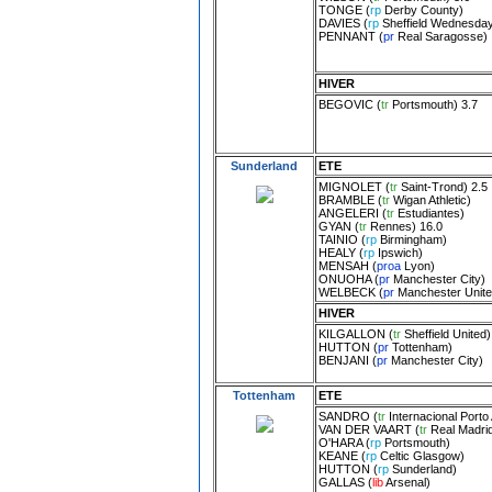
TONGE
(
rp
Derby County
)
DAVIES
(
rp
Sheffield Wednesda
PENNANT
(
pr
Real Saragosse
)
HIVER
BEGOVIC
(
tr
Portsmouth
) 3.7
Sunderland
ETE
MIGNOLET
(
tr
Saint-Trond
) 2.5
BRAMBLE
(
tr
Wigan Athletic
)
ANGELERI
(
tr
Estudiantes
)
GYAN
(
tr
Rennes
) 16.0
TAINIO
(
rp
Birmingham
)
HEALY
(
rp
Ipswich
)
MENSAH
(
proa
Lyon
)
ONUOHA
(
pr
Manchester City
)
WELBECK
(
pr
Manchester Unit
HIVER
KILGALLON
(
tr
Sheffield United
)
HUTTON
(
pr
Tottenham
)
BENJANI
(
pr
Manchester City
)
Tottenham
ETE
SANDRO
(
tr
Internacional Porto
VAN DER VAART
(
tr
Real Madri
O'HARA
(
rp
Portsmouth
)
KEANE
(
rp
Celtic Glasgow
)
HUTTON
(
rp
Sunderland
)
GALLAS
(
lib
Arsenal
)