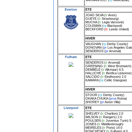
Everton
ETE
JOAO SILVA
(
tr
Aves
)
GUEYE
(
tr
Strasbourg
)
MUCHA
(
tr
Legia Varsovie
)
COLEMAN
(
rp
Blackpool
)
BECKFORD
(
fc
Leeds United
)
HIVER
VAUGHAN
(
rp
Derby County
)
DONOVAN
(
pr
Los Angeles Gal
SENDEROS
(
pr
Arsenal
)
Fulham
ETE
SENDEROS
(
tr
Arsenal
)
GREENING
(
tr
West Bromwich
)
DEMBÉLÉ
(
tr
Alkmaar
) 6.5
HALLICHE
(
tr
Benfica Lisbonne
)
SALCIDO
(
tr
Eindhoven
) 2.0
KAMARA
(
rp
Celtic Glasgow
)
HIVER
STOOR
(
rp
Derby County
)
OKAKA CHUKA
(
proa
Roma
)
SHOREY
(
pr
Aston Villa
)
Liverpool
ETE
SHELVEY
(
tr
Charlton
) 2.0
WILSON
(
tr
Rangers
) 2.0
POULSEN
(
tr
Juventus Turin
) 5
JONES
(
tr
Middlesbrough
)
MEIRELES
(
tr
Porto
) 14.0
KONCHESKY
(
tr
Fulham
) 4.0