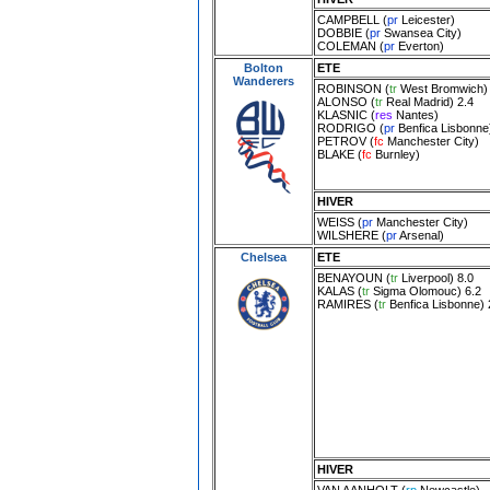
CAMPBELL
(
pr
Leicester
)
DOBBIE
(
pr
Swansea City
)
COLEMAN
(
pr
Everton
)
Bolton
ETE
Wanderers
ROBINSON
(
tr
West Bromwich
)
ALONSO
(
tr
Real Madrid
) 2.4
KLASNIC
(
res
Nantes
)
RODRIGO
(
pr
Benfica Lisbonne
PETROV
(
fc
Manchester City
)
BLAKE
(
fc
Burnley
)
HIVER
WEISS
(
pr
Manchester City
)
WILSHERE
(
pr
Arsenal
)
Chelsea
ETE
BENAYOUN
(
tr
Liverpool
) 8.0
KALAS
(
tr
Sigma Olomouc
) 6.2
RAMIRES
(
tr
Benfica Lisbonne
) 
HIVER
VAN AANHOLT
(
rp
Newcastle
)