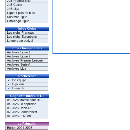
JdB PremierShip
JdB Calcio
JdB Liga
Ligue 1 plus de buts
Survivor Ligue 1
Challenge Ligue 1
Infos Clubs
Les clubs Français
Les clubs Européens
Le mercato estival
Infos championnats
Archives Ligue 1
Archives Ligue 2
Archives Premier League
Archives Serie A
Archives Liga
Rechercher
Une équipe
Un joueur
Un match
Gagnants mensuel L1
05-2026 Mathieufoot0112
04-2026 Le capitaine
03-2026 Denis42
02-2026 Fanderobert
01-2026 CB7588
Le Palmarès
Edition 2024-2025