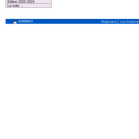
Edition 2023-2024
La suite ...
CONTACT
|
Règlement
Les Partenai