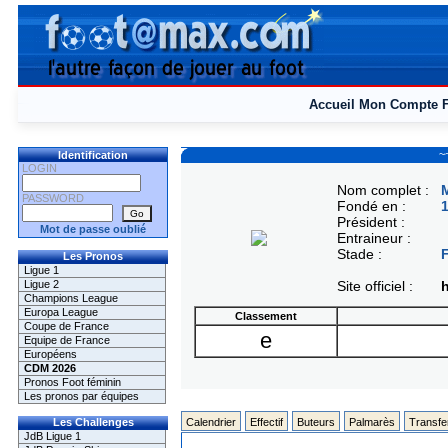
Accueil
Mon Compte
~
Identification
LOGIN
Nom complet :
M
PASSWORD
Fondé en :
Président :
Mot de passe oublié
Entraineur :
Stade :
F
Les Pronos
Ligue 1
Ligue 2
Site officiel :
h
Champions League
Europa League
Classement
Coupe de France
e
Equipe de France
Européens
CDM 2026
Pronos Foot féminin
Les pronos par équipes
Les Challenges
Calendrier
Effectif
Buteurs
Palmarès
Transfe
JdB Ligue 1