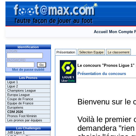
Accueil
Mon Compte
Identification
LOGIN
Présentation
Sélection Equipe
Le classement
PASSWORD
Le concours "Pronos Ligue 1" 
Mot de passe oublié
Présentation du concours
Les Pronos
Ligue 1
Ligue 2
Champions League
Europa League
Coupe de France
Bienvenu sur le 
Equipe de France
Européens
CDM 2026
Pronos Foot féminin
Voilà le premier
Les pronos par équipes
demandera "rien à
Les Challenges
JdB Ligue 1