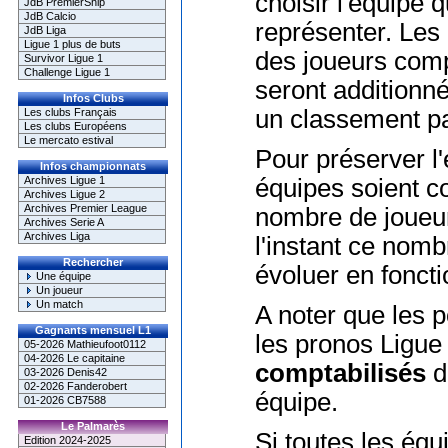
choisir l'équipe 
JdB PremierShip
JdB Calcio
représenter. Les
JdB Liga
Ligue 1 plus de buts
des joueurs com
Survivor Ligue 1
Challenge Ligue 1
seront additionné
Infos Clubs
un classement pa
Les clubs Français
Les clubs Européens
Le mercato estival
Pour préserver l'é
Infos championnats
Archives Ligue 1
équipes soient
Archives Ligue 2
Archives Premier League
nombre de joueur
Archives Serie A
Archives Liga
l'instant ce nombr
Rechercher
évoluer en foncti
Une équipe
Un joueur
Un match
A noter que les p
Gagnants mensuel L1
les pronos Ligue
05-2026 Mathieufoot0112
04-2026 Le capitaine
comptabilisés
d
03-2026 Denis42
02-2026 Fanderobert
équipe.
01-2026 CB7588
Le Palmarès
Si toutes les éq
Edition 2024-2025