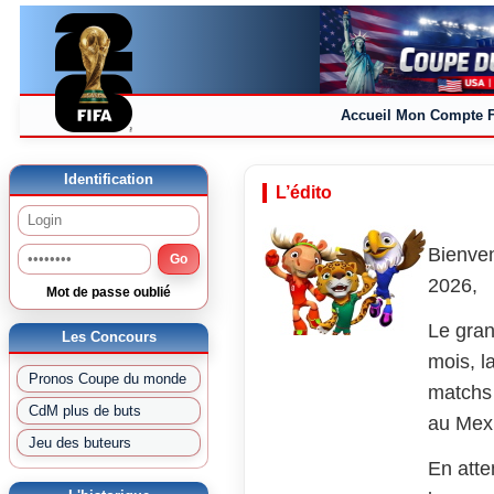
Accueil
Mon Compte
Identification
L’édito
Bienven
Go
2026,
Mot de passe oublié
Le gran
Les Concours
mois, l
Pronos Coupe du monde
matchs 
CdM plus de buts
au Mex
Jeu des buteurs
En atte