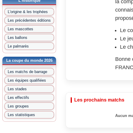
L'historique
la comp
connais
L'origine & les trophées
proposé
Les précédentes éditions
Les mascottes
Le co
Les ballons
Le je
Le palmarès
Le ch
Bonne c
La coupe du monde 2026
FRANCE
Les matchs de barrage
Les équipes qualifiées
Les stades
Les effectifs
Les prochains matchs
Les groupes
Les statistiques
Aucun ma