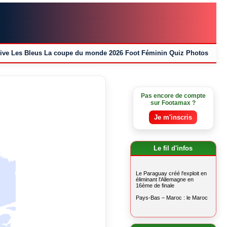
ive
Les Bleus
La coupe du monde 2026
Foot Féminin
Quiz
Photos
Pas encore de compte
sur Footamax ?
Je m'inscris
Le fil d'infos
Le Paraguay créé l'exploit en
éliminant l'Allemagne en
16ème de finale
Pays-Bas – Maroc : le Maroc
au bout du suspense
La France domine la Norvège
et termine 1ère de son groupe