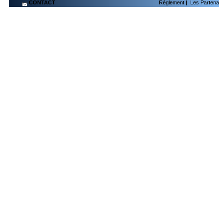
CONTACT
Règlement
|
Les Partena