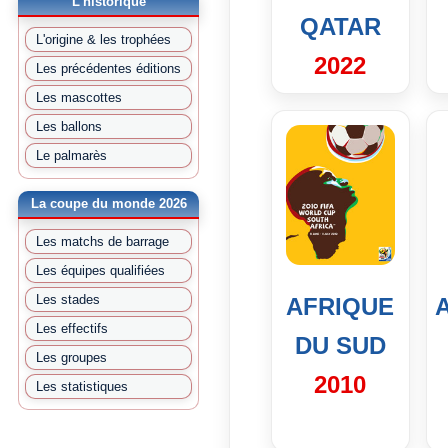
L'historique
QATAR
L'origine & les trophées
2022
Les précédentes éditions
Les mascottes
Les ballons
Le palmarès
La coupe du monde 2026
Les matchs de barrage
Les équipes qualifiées
Les stades
AFRIQUE
Les effectifs
DU SUD
Les groupes
2010
Les statistiques