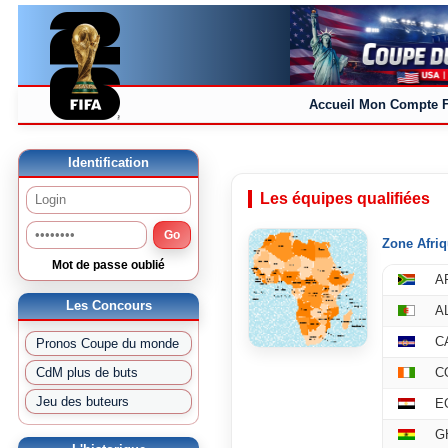
Accueil
Mon Compte
Identification
Les équipes qualifiées
Go
Zone Afriq
Mot de passe oublié
A
Les Concours
A
C
Pronos Coupe du monde
CdM plus de buts
C
Jeu des buteurs
E
G