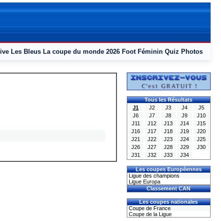
ive
Les Bleus
La coupe du monde 2026
Foot Féminin
Quiz
Photos
Tous les Résultats
J1
J2
J3
J4
J5
J6
J7
J8
J9
J10
J11
J12
J13
J14
J15
J16
J17
J18
J19
J20
J21
J22
J23
J24
J25
J26
J27
J28
J29
J30
J31
J32
J33
J34
Les coupes Européennes
Ligue des champions
Ligue Europa
Classement CAN
Les coupes nationales
Coupe de France
Coupe de la Ligue