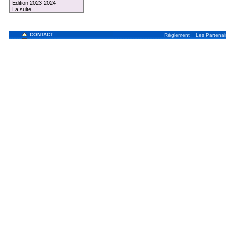
Edition 2023-2024
La suite ...
CONTACT
|
Règlement
Les Partenai