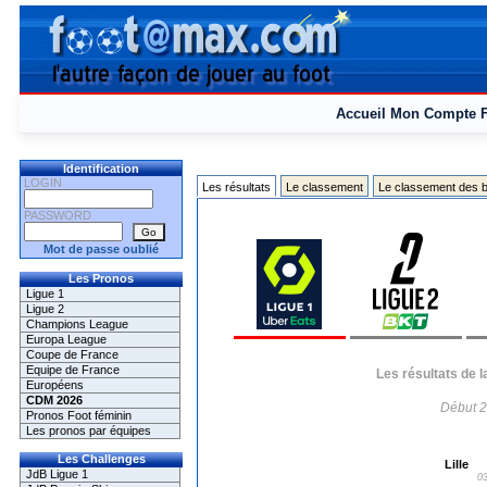
Accueil
Mon Compte
Identification
LOGIN
Les résultats
Le classement
Le classement des b
PASSWORD
Mot de passe oublié
Les Pronos
Ligue 1
Ligue 2
Champions League
Europa League
Coupe de France
Equipe de France
Les résultats de 
Européens
CDM 2026
Début 2
Pronos Foot féminin
Les pronos par équipes
Les Challenges
Lille
JdB Ligue 1
03