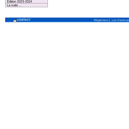
Edition 2023-2024
La suite ...
CONTACT
|
Règlement
Les Partenai