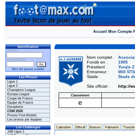
Accueil
Mon Compte
Identification
LOGIN
Nom complet :
Associa
PASSWORD
Fondé en :
1905
Président :
Yunjie 
Mot de passe oublié
Entraineur :
Will STI
Stade :
Stade d
Les Pronos
Ligue 1
Ligue 2
Site officiel :
http://w
Champions League
Europa League
Classement
Coupe de France
e
Equipe de France
Européens
CDM 2026
Pronos Foot féminin
Les pronos par équipes
Les Challenges
Calendrier
Effectif
Buteurs
Palmarès
Transfe
JdB Ligue 1