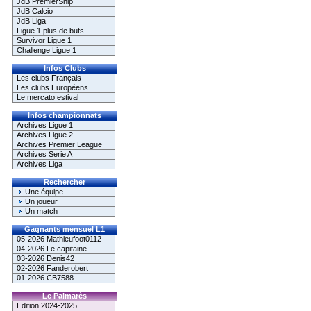
JdB PremierShip
JdB Calcio
JdB Liga
Ligue 1 plus de buts
Survivor Ligue 1
Challenge Ligue 1
Infos Clubs
Les clubs Français
Les clubs Européens
Le mercato estival
Infos championnats
Archives Ligue 1
Archives Ligue 2
Archives Premier League
Archives Serie A
Archives Liga
Rechercher
Une équipe
Un joueur
Un match
Gagnants mensuel L1
05-2026 Mathieufoot0112
04-2026 Le capitaine
03-2026 Denis42
02-2026 Fanderobert
01-2026 CB7588
Le Palmarès
Edition 2024-2025