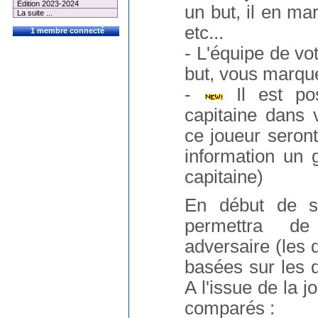
Edition 2023-2024
un but, il en m
La suite ...
etc...
1 membre connecté
- L'équipe de vo
but, vous marqu
-
Il est pos
capitaine dans v
ce joueur seront
information un 
capitaine)
En début de s
permettra de
adversaire (les 
basées sur les 
A l'issue de la j
comparés :