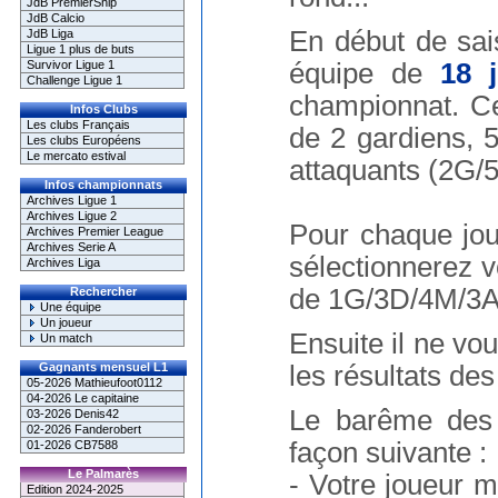
JdB PremierShip
JdB Calcio
En début de sa
JdB Liga
Ligue 1 plus de buts
Survivor Ligue 1
équipe de
18 
Challenge Ligue 1
championnat. C
Infos Clubs
Les clubs Français
de 2 gardiens, 5
Les clubs Européens
Le mercato estival
attaquants (2G/
Infos championnats
Archives Ligue 1
Archives Ligue 2
Pour chaque jo
Archives Premier League
Archives Serie A
sélectionnerez 
Archives Liga
de 1G/3D/4M/3A
Rechercher
Une équipe
Un joueur
Ensuite il ne vo
Un match
Gagnants mensuel L1
les résultats des
05-2026 Mathieufoot0112
04-2026 Le capitaine
Le barême des 
03-2026 Denis42
02-2026 Fanderobert
façon suivante :
01-2026 CB7588
Le Palmarès
- Votre joueur 
Edition 2024-2025