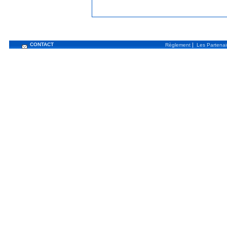
CONTACT
|
Règlement
Les Partenai