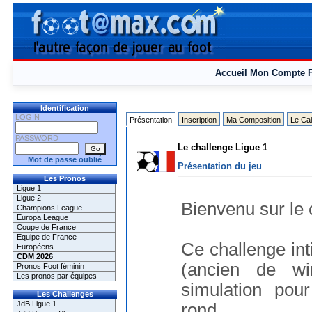
Accueil
Mon Compte
Identification
LOGIN
Présentation
Inscription
Ma Composition
Le Cal
PASSWORD
Le challenge Ligue 1
Mot de passe oublié
Présentation du jeu
Les Pronos
Ligue 1
Ligue 2
Bienvenu sur le 
Champions League
Europa League
Coupe de France
Equipe de France
Ce challenge in
Européens
CDM 2026
(ancien de w
Pronos Foot féminin
Les pronos par équipes
simulation pou
Les Challenges
JdB Ligue 1
rond...