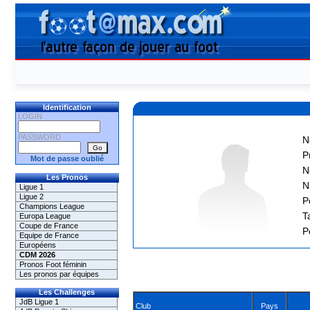
Identification
LOGIN
PASSWORD
N
P
Mot de passe oublié
N
Les Pronos
N
Ligue 1
Ligue 2
P
Champions League
Ta
Europa League
Coupe de France
P
Equipe de France
Européens
CDM 2026
Pronos Foot féminin
Les pronos par équipes
Les Challenges
JdB Ligue 1
Club
Pays