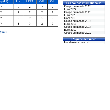
p (L2)
Ldc
UEFA
CdF
CdL
Les coupes internationales
Coupe du monde 2026
?
?
2
?
?
Euro 2024
Coupe du monde 2022
?
?
?
?
?
Euro 2020
?
?
?
1
?
CAN 2019
Coupe du monde 2018
?
5
?
2
?
Euro 2016
Coupe du monde 2014
Euro 2012
igue 1
Coupe du monde 2010
L'équipe de France
Les derniers matchs