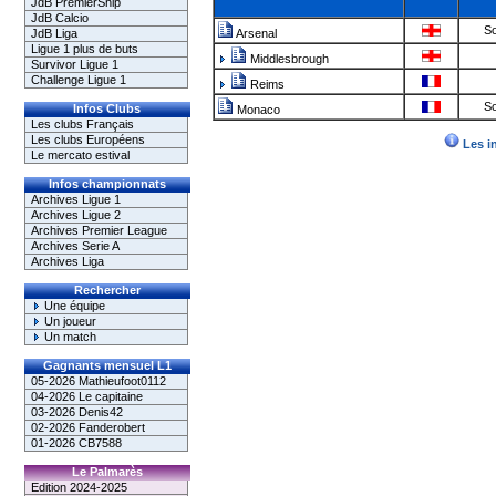
JdB PremierShip
JdB Calcio
So
JdB Liga
Arsenal
Ligue 1 plus de buts
Middlesbrough
Survivor Ligue 1
Challenge Ligue 1
Reims
So
Infos Clubs
Monaco
Les clubs Français
Les clubs Européens
Les i
Le mercato estival
Infos championnats
Archives Ligue 1
Archives Ligue 2
Archives Premier League
Archives Serie A
Archives Liga
Rechercher
Une équipe
Un joueur
Un match
Gagnants mensuel L1
05-2026 Mathieufoot0112
04-2026 Le capitaine
03-2026 Denis42
02-2026 Fanderobert
01-2026 CB7588
Le Palmarès
Edition 2024-2025