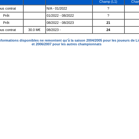
Champ (L1)
Cham
us contrat
N/A - 01/2022
?
Prêt
01/2022 - 08/2022
?
Prêt
08/2022 - 08/2023
21
us contrat
30.0 M€
08/2023 -
24
nformations disponibles ne remontent qu'à la saison 2004/2005 pour les joueurs de L
et 2006/2007 pour les autres championnats