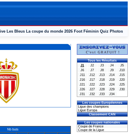
ive
Les Bleus
La coupe du monde 2026
Foot Féminin
Quiz
Photos
Tous les Résultats
J1
J2
J3
J4
J5
J6
J7
J8
J9
J10
J11
J12
J13
J14
J15
J16
J17
J18
J19
J20
J21
J22
J23
J24
J25
J26
J27
J28
J29
J30
J31
J32
J33
J34
Les coupes Européennes
Ligue des champions
Ligue Europa
Classement CAN
Les coupes nationales
Coupe de France
Nb buts
Coupe de la Ligue