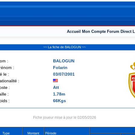
Accueil
Mon Compte
Forum
Direct L
~~ La fiche de BALOGUN ~~
om :
BALOGUN
rénom :
Folarin
é le :
03/07/2001
ationalité :
oste :
Att
ille :
1.78m
oids :
66Kgs
Fiche joueur mise à jour le 02/05/2026
Type
Montant
Pèriode