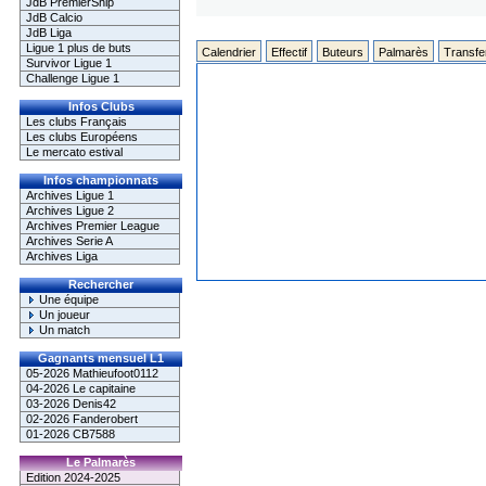
JdB PremierShip
JdB Calcio
JdB Liga
Ligue 1 plus de buts
Calendrier
Effectif
Buteurs
Palmarès
Transfe
Survivor Ligue 1
Challenge Ligue 1
Infos Clubs
Les clubs Français
Les clubs Européens
Le mercato estival
Infos championnats
Archives Ligue 1
Archives Ligue 2
Archives Premier League
Archives Serie A
Archives Liga
Rechercher
Une équipe
Un joueur
Un match
Gagnants mensuel L1
05-2026 Mathieufoot0112
04-2026 Le capitaine
03-2026 Denis42
02-2026 Fanderobert
01-2026 CB7588
Le Palmarès
Edition 2024-2025