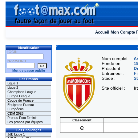
Accueil
Mon Compte
Identification
LOGIN
Nom complet :
A
PASSWORD
Fondé en :
1
Président :
D
Mot de passe oublié
Entraineur :
Fi
Stade :
St
Les Pronos
Ligue 1
Ligue 2
Site officiel :
h
Champions League
Europa League
Coupe de France
Equipe de France
Européens
CDM 2026
Pronos Foot féminin
Classement
Les pronos par équipes
e
Les Challenges
JdB Ligue 1