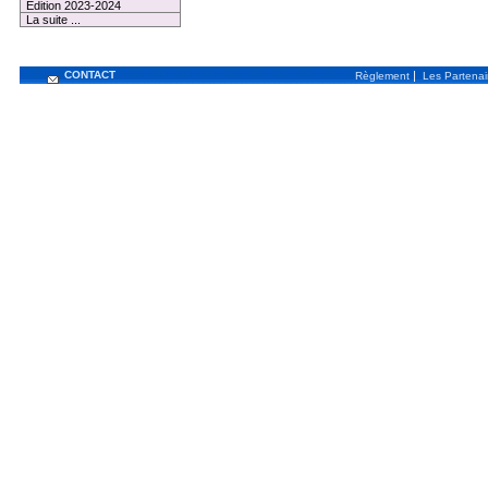
Edition 2023-2024
La suite ...
CONTACT
|
Règlement
Les Partenai