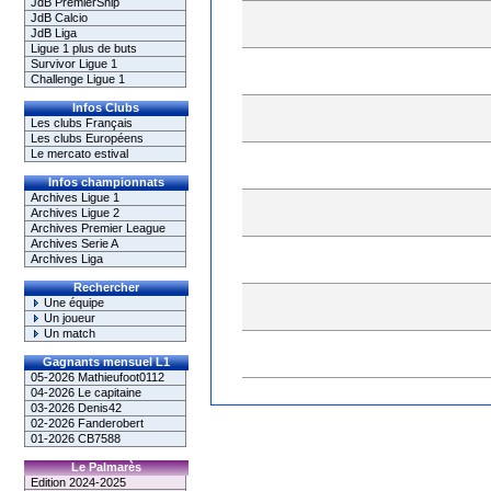
JdB PremierShip
JdB Calcio
JdB Liga
Ligue 1 plus de buts
Survivor Ligue 1
Challenge Ligue 1
Infos Clubs
Les clubs Français
Les clubs Européens
Le mercato estival
Infos championnats
Archives Ligue 1
Archives Ligue 2
Archives Premier League
Archives Serie A
Archives Liga
Rechercher
Une équipe
Un joueur
Un match
Gagnants mensuel L1
05-2026 Mathieufoot0112
04-2026 Le capitaine
03-2026 Denis42
02-2026 Fanderobert
01-2026 CB7588
Le Palmarès
Edition 2024-2025