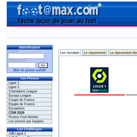
Identification
LOGIN
Les résultats
Le classement
Le classement de
PASSWORD
Mot de passe oublié
Les Pronos
Ligue 1
Ligue 2
Champions League
Europa League
Coupe de France
Equipe de France
Européens
CDM 2026
Pronos Foot féminin
Les pronos par équipes
Les Challenges
JdB Ligue 1