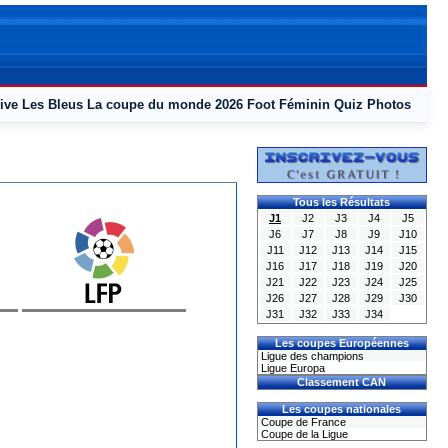
ive
Les Bleus
La coupe du monde 2026
Foot Féminin
Quiz
Photos
Tous les Résultats
J1
J2
J3
J4
J5
J6
J7
J8
J9
J10
J11
J12
J13
J14
J15
J16
J17
J18
J19
J20
J21
J22
J23
J24
J25
J26
J27
J28
J29
J30
J31
J32
J33
J34
Les coupes Européennes
Ligue des champions
Ligue Europa
Classement CAN
Les coupes nationales
Coupe de France
Coupe de la Ligue