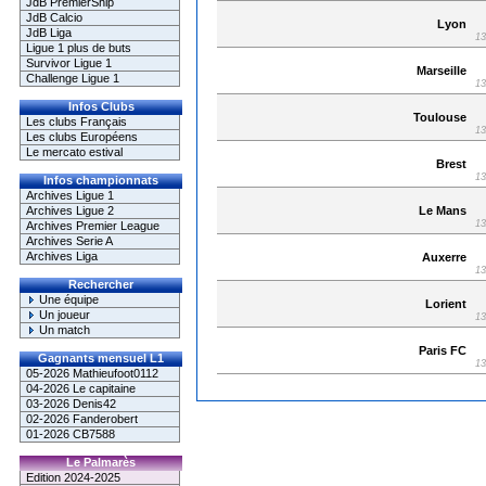
JdB PremierShip
JdB Calcio
Lyon
JdB Liga
13
Ligue 1 plus de buts
Survivor Ligue 1
Marseille
Challenge Ligue 1
13
Infos Clubs
Toulouse
Les clubs Français
13
Les clubs Européens
Le mercato estival
Brest
13
Infos championnats
Archives Ligue 1
Le Mans
Archives Ligue 2
13
Archives Premier League
Archives Serie A
Archives Liga
Auxerre
13
Rechercher
Une équipe
Lorient
Un joueur
13
Un match
Paris FC
Gagnants mensuel L1
13
05-2026 Mathieufoot0112
04-2026 Le capitaine
03-2026 Denis42
02-2026 Fanderobert
01-2026 CB7588
Le Palmarès
Edition 2024-2025