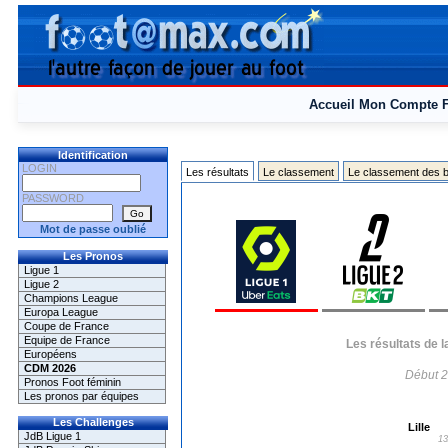
Accueil
Mon Compte
Identification
LOGIN
Les résultats
Le classement
Le classement des b
PASSWORD
Mot de passe oublié
Les Pronos
Ligue 1
Ligue 2
Champions League
Europa League
Coupe de France
Equipe de France
Les résultats de 
Européens
CDM 2026
Début 2
Pronos Foot féminin
Les pronos par équipes
Les Challenges
Lille
JdB Ligue 1
13