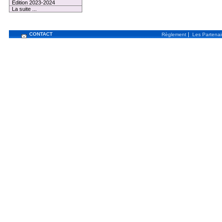
Edition 2023-2024
La suite ...
CONTACT
|
Règlement
Les Partenai