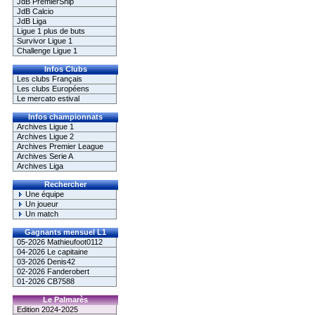
JdB PremierShip
JdB Calcio
JdB Liga
Ligue 1 plus de buts
Survivor Ligue 1
Challenge Ligue 1
Infos Clubs
Les clubs Français
Les clubs Européens
Le mercato estival
Infos championnats
Archives Ligue 1
Archives Ligue 2
Archives Premier League
Archives Serie A
Archives Liga
Rechercher
Une équipe
Un joueur
Un match
Gagnants mensuel L1
05-2026 Mathieufoot0112
04-2026 Le capitaine
03-2026 Denis42
02-2026 Fanderobert
01-2026 CB7588
Le Palmarès
Edition 2024-2025