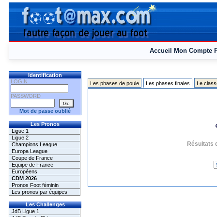
Accueil
Mon Compte
Identification
LOGIN
Les phases de poule
Les phases finales
Le class
PASSWORD
Mot de passe oublié
Les Pronos
Ligue 1
Ligue 2
Résultats 
Champions League
Europa League
Coupe de France
Equipe de France
Européens
CDM 2026
Pronos Foot féminin
Les pronos par équipes
Les Challenges
JdB Ligue 1