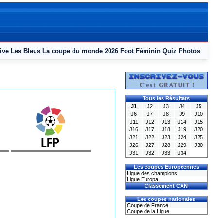
ive
Les Bleus
La coupe du monde 2026
Foot Féminin
Quiz
Photos
Tous les Résultats
J1
J2
J3
J4
J5
J6
J7
J8
J9
J10
J11
J12
J13
J14
J15
J16
J17
J18
J19
J20
J21
J22
J23
J24
J25
J26
J27
J28
J29
J30
J31
J32
J33
J34
Les coupes Européennes
Ligue des champions
Ligue Europa
Classement CAN
Les coupes nationales
Coupe de France
Coupe de la Ligue