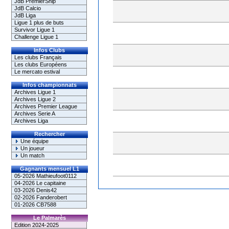
JdB PremierShip
JdB Calcio
JdB Liga
Ligue 1 plus de buts
Survivor Ligue 1
Challenge Ligue 1
Infos Clubs
Les clubs Français
Les clubs Européens
Le mercato estival
Infos championnats
Archives Ligue 1
Archives Ligue 2
Archives Premier League
Archives Serie A
Archives Liga
Rechercher
Une équipe
Un joueur
Un match
Gagnants mensuel L1
05-2026 Mathieufoot0112
04-2026 Le capitaine
03-2026 Denis42
02-2026 Fanderobert
01-2026 CB7588
Le Palmarès
Edition 2024-2025