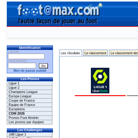
Identification
LOGIN
Les résultats
Le classement
Le classement de
PASSWORD
Mot de passe oublié
Les Pronos
Ligue 1
Ligue 2
Champions League
Europa League
Coupe de France
Equipe de France
Européens
CDM 2026
Pronos Foot féminin
Les pronos par équipes
Les Challenges
JdB Ligue 1