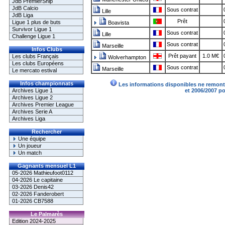
JdB PremierShip
JdB Calcio
Sous contrat
Lille
JdB Liga
Prêt
Ligue 1 plus de buts
Boavista
Survivor Ligue 1
Sous contrat
Lille
Challenge Ligue 1
Sous contrat
Marseille
Infos Clubs
Prêt payant
1.0 M€
Les clubs Français
Wolverhampton
Les clubs Européens
Sous contrat
Marseille
Le mercato estival
Infos championnats
Les informations disponibles ne remonte
Archives Ligue 1
et 2006/2007 p
Archives Ligue 2
Archives Premier League
Archives Serie A
Archives Liga
Rechercher
Une équipe
Un joueur
Un match
Gagnants mensuel L1
05-2026 Mathieufoot0112
04-2026 Le capitaine
03-2026 Denis42
02-2026 Fanderobert
01-2026 CB7588
Le Palmarès
Edition 2024-2025