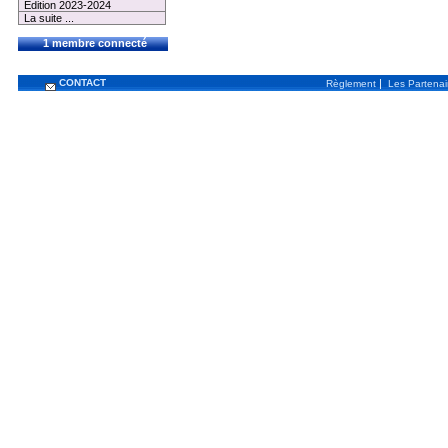
Edition 2023-2024
La suite ...
1 membre connecté
CONTACT
|
Règlement
Les Partenai