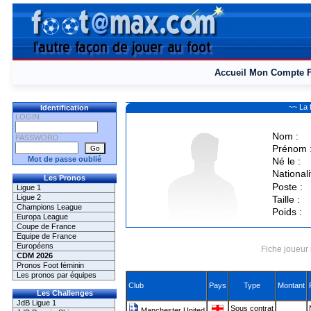
Accueil
Mon Compte
~~ La
Identification
LOGIN
Nom :
PASSWORD
Prénom 
Mot de passe oublié
Né le :
Nationali
Les Pronos
Poste :
Ligue 1
Ligue 2
Taille :
Champions League
Poids :
Europa League
Coupe de France
Equipe de France
Européens
Fiche joueur 
CDM 2026
Pronos Foot féminin
Les pronos par équipes
Club
Pays
Type
Montant
Les Challenges
JdB Ligue 1
Sous contrat
Manchester United