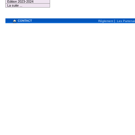
Edition 2023-2024
La suite ...
CONTACT
|
Règlement
Les Partenai