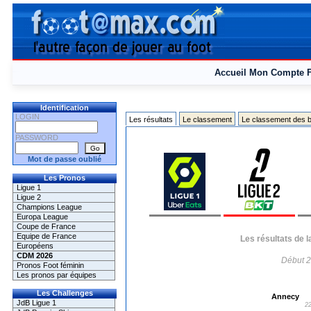
Accueil
Mon Compte
Identification
LOGIN
Les résultats
Le classement
Le classement des b
PASSWORD
Mot de passe oublié
Les Pronos
Ligue 1
Ligue 2
Champions League
Europa League
Coupe de France
Equipe de France
Les résultats de 
Européens
CDM 2026
Début 2
Pronos Foot féminin
Les pronos par équipes
Les Challenges
Annecy
JdB Ligue 1
22