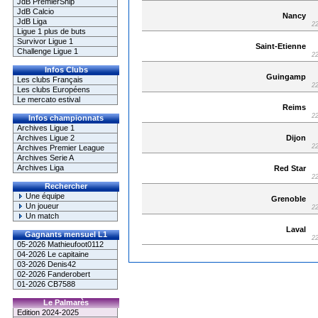
JdB PremierShip
JdB Calcio
Nancy
JdB Liga
22
Ligue 1 plus de buts
Survivor Ligue 1
Saint-Etienne
Challenge Ligue 1
22
Infos Clubs
Guingamp
Les clubs Français
22
Les clubs Européens
Le mercato estival
Reims
22
Infos championnats
Archives Ligue 1
Dijon
Archives Ligue 2
22
Archives Premier League
Archives Serie A
Archives Liga
Red Star
22
Rechercher
Une équipe
Grenoble
Un joueur
22
Un match
Laval
Gagnants mensuel L1
22
05-2026 Mathieufoot0112
04-2026 Le capitaine
03-2026 Denis42
02-2026 Fanderobert
01-2026 CB7588
Le Palmarès
Edition 2024-2025