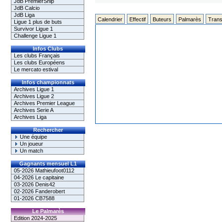
JdB PremierShip
JdB Calcio
JdB Liga
Calendrier
Effectif
Buteurs
Palmarès
Trans
Ligue 1 plus de buts
Survivor Ligue 1
Challenge Ligue 1
Infos Clubs
Les clubs Français
Les clubs Européens
Le mercato estival
Infos championnats
Archives Ligue 1
Archives Ligue 2
Archives Premier League
Archives Serie A
Archives Liga
Rechercher
Une équipe
Un joueur
Un match
Gagnants mensuel L1
05-2026 Mathieufoot0112
04-2026 Le capitaine
03-2026 Denis42
02-2026 Fanderobert
01-2026 CB7588
Le Palmarès
Edition 2024-2025