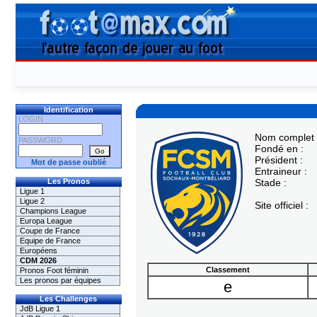
Identification
LOGIN
Nom complet 
PASSWORD
Fondé en :
Président :
Mot de passe oublié
Entraineur :
Les Pronos
Stade :
Ligue 1
Ligue 2
Site officiel :
Champions League
Europa League
Coupe de France
Equipe de France
Européens
CDM 2026
Classement
Pronos Foot féminin
Les pronos par équipes
e
Les Challenges
JdB Ligue 1