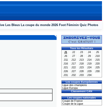
ive
Les Bleus
La coupe du monde 2026
Foot Féminin
Quiz
Photos
Tous les Résultats
J1
J2
J3
J4
J5
J6
J7
J8
J9
J10
J11
J12
J13
J14
J15
J16
J17
J18
J19
J20
J21
J22
J23
J24
J25
J26
J27
J28
J29
J30
J31
J32
J33
J34
Les coupes Européennes
Ligue des champions
Ligue Europa
Classement CAN
Les coupes nationales
Coupe de France
Coupe de la Ligue