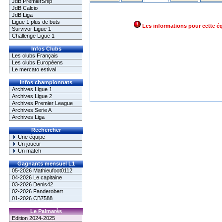
JdB PremierShip
JdB Calcio
JdB Liga
Ligue 1 plus de buts
Les informations pour cette é
Survivor Ligue 1
Challenge Ligue 1
Infos Clubs
Les clubs Français
Les clubs Européens
Le mercato estival
Infos championnats
Archives Ligue 1
Archives Ligue 2
Archives Premier League
Archives Serie A
Archives Liga
Rechercher
Une équipe
Un joueur
Un match
Gagnants mensuel L1
05-2026 Mathieufoot0112
04-2026 Le capitaine
03-2026 Denis42
02-2026 Fanderobert
01-2026 CB7588
Le Palmarès
Edition 2024-2025