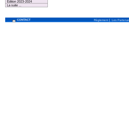
Edition 2023-2024
La suite ...
CONTACT
|
Règlement
Les Partenai