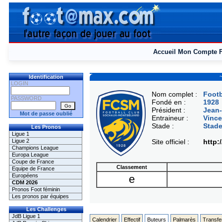
Accueil
Mon Compte
Identification
LOGIN
Nom complet :
Footb
PASSWORD
Fondé en :
1928
Président :
Jean
Mot de passe oublié
Entraineur :
Vinc
Stade :
Stade
Les Pronos
Ligue 1
Ligue 2
Site officiel :
http:
Champions League
Europa League
Coupe de France
Classement
Equipe de France
Européens
e
CDM 2026
Pronos Foot féminin
Les pronos par équipes
Les Challenges
JdB Ligue 1
Calendrier
Effectif
Buteurs
Palmarès
Transfe