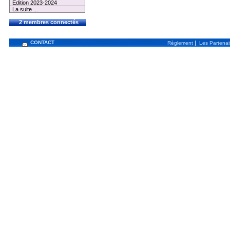
Edition 2023-2024
La suite ...
2 membres connectés
CONTACT
|
Règlement
Les Partenai