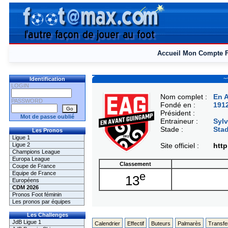
Accueil
Mon Compte
~
Identification
LOGIN
Nom complet :
En 
PASSWORD
Fondé en :
191
Président :
Mot de passe oublié
Entraineur :
Syl
Stade :
Stad
Les Pronos
Ligue 1
Ligue 2
Site officiel :
htt
Champions League
Europa League
Classement
Coupe de France
Equipe de France
e
13
Européens
CDM 2026
Pronos Foot féminin
Les pronos par équipes
Les Challenges
JdB Ligue 1
Calendrier
Effectif
Buteurs
Palmarès
Transfe