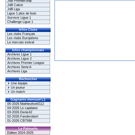
JdB PremierShip
JdB Calcio
JdB Liga
Ligue 1 plus de buts
Survivor Ligue 1
Challenge Ligue 1
Infos Clubs
Les clubs Français
Les clubs Européens
Le mercato estival
Infos championnats
Archives Ligue 1
Archives Ligue 2
Archives Premier League
Archives Serie A
Archives Liga
Rechercher
Une équipe
Un joueur
Un match
Gagnants mensuel L1
05-2026 Mathieufoot0112
04-2026 Le capitaine
03-2026 Denis42
02-2026 Fanderobert
01-2026 CB7588
Le Palmarès
Edition 2024-2025