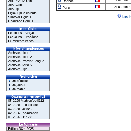
Sous contra
JdB PremierShip
Rennes
JdB Calcio
Sous contra
Paris
JdB Liga
Ligue 1 plus de buts
Les i
Survivor Ligue 1
Challenge Ligue 1
Infos Clubs
Les clubs Français
Les clubs Européens
Le mercato estival
Infos championnats
Archives Ligue 1
Archives Ligue 2
Archives Premier League
Archives Serie A
Archives Liga
Rechercher
Une équipe
Un joueur
Un match
Gagnants mensuel L1
05-2026 Mathieufoot0112
04-2026 Le capitaine
03-2026 Denis42
02-2026 Fanderobert
01-2026 CB7588
Le Palmarès
Edition 2024-2025