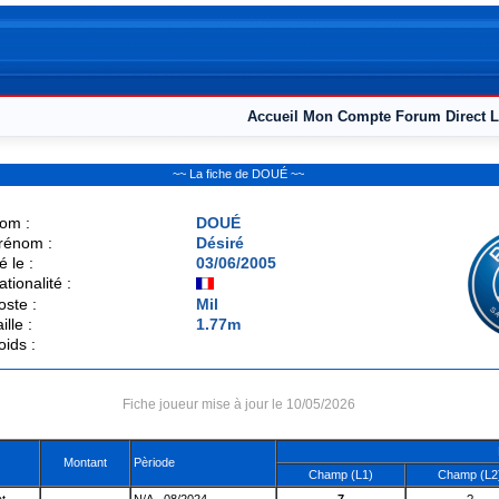
Accueil
Mon Compte
Forum
Direct L
~~ La fiche de DOUÉ ~~
om :
DOUÉ
rénom :
Désiré
é le :
03/06/2005
ationalité :
oste :
Mil
ille :
1.77m
oids :
Fiche joueur mise à jour le 10/05/2026
Montant
Pèriode
Champ (L1)
Champ (L2