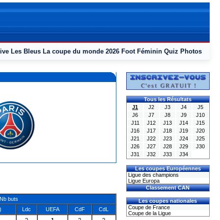
ive
Les Bleus
La coupe du monde 2026
Foot Féminin
Quiz
Photos
Tous les Résultats
J1
J2
J3
J4
J5
J6
J7
J8
J9
J10
J11
J12
J13
J14
J15
J16
J17
J18
J19
J20
J21
J22
J23
J24
J25
J26
J27
J28
J29
J30
J31
J32
J33
J34
Les coupes Européennes
Ligue des champions
Ligue Europa
Classement CAN
Nb buts
Les coupes nationales
Coupe de France
)
Ldc
UEFA
CdF
CdL
Coupe de la Ligue