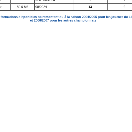
t
N/A - 08/2024
7
?
t
50.0 M€
08/2024 -
13
?
nformations disponibles ne remontent qu'à la saison 2004/2005 pour les joueurs de L
et 2006/2007 pour les autres championnats