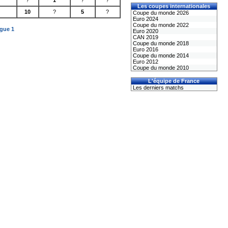
?
1
?
?
Les coupes internationales
10
?
5
?
Coupe du monde 2026
Euro 2024
Coupe du monde 2022
igue 1
Euro 2020
CAN 2019
Coupe du monde 2018
Euro 2016
Coupe du monde 2014
Euro 2012
Coupe du monde 2010
L'équipe de France
Les derniers matchs