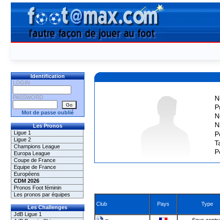
Identification
LOGIN
PASSWORD
N
P
Mot de passe oublié
N
N
Les Pronos
Ligue 1
P
Ligue 2
Ta
Champions League
P
Europa League
Coupe de France
Equipe de France
Européens
CDM 2026
Pronos Foot féminin
Les pronos par équipes
Club
Pays
Type
Les Challenges
JdB Ligue 1