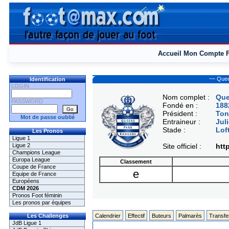
Accueil
Mon Compte
~~ Que
Identification
LOGIN
Nom complet :
Que
PASSWORD
Fondé en :
188
Président :
To
Mot de passe oublié
Entraineur :
Jul
Stade :
Lof
Les Pronos
Ligue 1
Ligue 2
Site officiel :
htt
Champions League
Europa League
Classement
Coupe de France
e
Equipe de France
Européens
CDM 2026
Pronos Foot féminin
Les pronos par équipes
Les Challenges
Calendrier
Effectif
Buteurs
Palmarès
Transfe
JdB Ligue 1