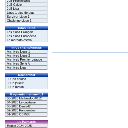
JdB PremierShip
JdB Calcio
JdB Liga
Ligue 1 plus de buts
Survivor Ligue 1
Challenge Ligue 1
Infos Clubs
Les clubs Français
Les clubs Européens
Le mercato estival
Infos championnats
Archives Ligue 1
Archives Ligue 2
Archives Premier League
Archives Serie A
Archives Liga
Rechercher
Une équipe
Un joueur
Un match
Gagnants mensuel L1
05-2026 Mathieufoot0112
04-2026 Le capitaine
03-2026 Denis42
02-2026 Fanderobert
01-2026 CB7588
Le Palmarès
Edition 2024-2025