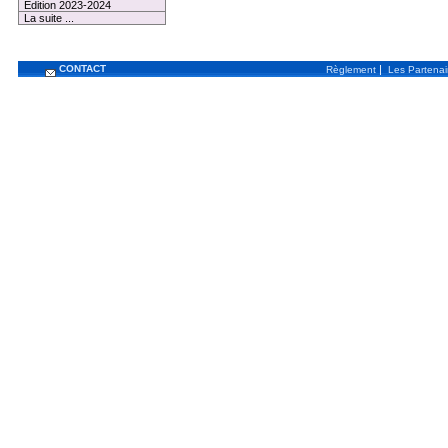
Edition 2023-2024
La suite ...
CONTACT
|
Règlement
Les Partenai