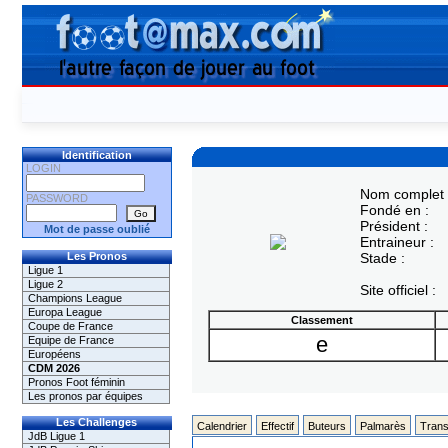
Identification
LOGIN
Nom complet 
PASSWORD
Fondé en :
Président :
Mot de passe oublié
Entraineur :
Les Pronos
Stade :
Ligue 1
Ligue 2
Site officiel :
Champions League
Europa League
Classement
Coupe de France
e
Equipe de France
Européens
CDM 2026
Pronos Foot féminin
Les pronos par équipes
Les Challenges
Calendrier
Effectif
Buteurs
Palmarès
Trans
JdB Ligue 1