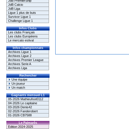
JdB PremierShip
JdB Calcio
JdB Liga
Ligue 1 plus de buts
Survivor Ligue 1
Challenge Ligue 1
Infos Clubs
Les clubs Français
Les clubs Européens
Le mercato estival
Infos championnats
Archives Ligue 1
Archives Ligue 2
Archives Premier League
Archives Serie A
Archives Liga
Rechercher
Une équipe
Un joueur
Un match
Gagnants mensuel L1
05-2026 Mathieufoot0112
04-2026 Le capitaine
03-2026 Denis42
02-2026 Fanderobert
01-2026 CB7588
Le Palmarès
Edition 2024-2025