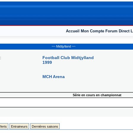
Accueil
Mon Compte
Forum
Direct L
~~ Midtjylland ~~
:
Football Club Midtjylland
1999
MCH Arena
Série en cours en championnat
ferts
Entraineurs
Dernières saisons