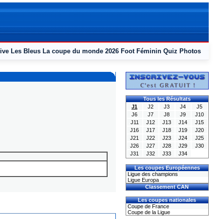
ive
Les Bleus
La coupe du monde 2026
Foot Féminin
Quiz
Photos
Tous les Résultats
J1
J2
J3
J4
J5
J6
J7
J8
J9
J10
J11
J12
J13
J14
J15
J16
J17
J18
J19
J20
J21
J22
J23
J24
J25
J26
J27
J28
J29
J30
J31
J32
J33
J34
Les coupes Européennes
Ligue des champions
Ligue Europa
Classement CAN
Les coupes nationales
Coupe de France
Coupe de la Ligue