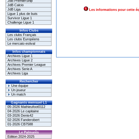
JdB PremierShip
JdB Calcio
JdB Liga
Les informations pour cette é
Ligue 1 plus de buts
Survivor Ligue 1
Challenge Ligue 1
Infos Clubs
Les clubs Français
Les clubs Européens
Le mercato estival
Infos championnats
Archives Ligue 1
Archives Ligue 2
Archives Premier League
Archives Serie A
Archives Liga
Rechercher
Une équipe
Un joueur
Un match
Gagnants mensuel L1
05-2026 Mathieufoot0112
04-2026 Le capitaine
03-2026 Denis42
02-2026 Fanderobert
01-2026 CB7588
Le Palmarès
Edition 2024-2025