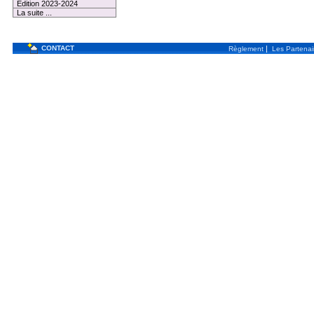
Edition 2023-2024
La suite ...
CONTACT
|
Règlement
Les Partenai