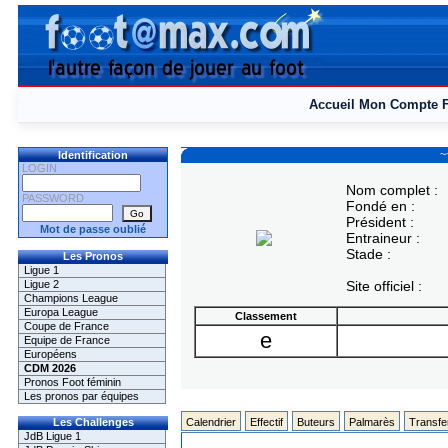
Accueil
Mon Compte
~
Identification
LOGIN
Nom complet :
PASSWORD
Fondé en :
Président :
Mot de passe oublié
Entraineur :
Stade :
Les Pronos
Ligue 1
Ligue 2
Site officiel :
Champions League
Europa League
Classement
Coupe de France
e
Equipe de France
Européens
CDM 2026
Pronos Foot féminin
Les pronos par équipes
Les Challenges
Calendrier
Effectif
Buteurs
Palmarès
Transfe
JdB Ligue 1