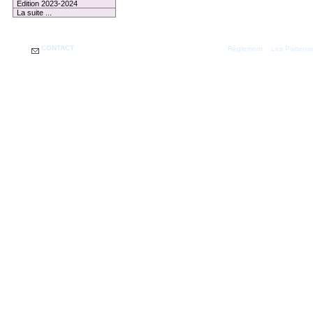
Edition 2023-2024
La suite ...
CONTACT
|
Règlement
Les Partenai