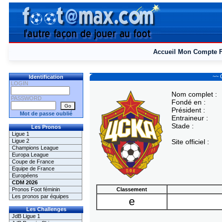
Accueil
Mon Compte
~~ 
Identification
LOGIN
Nom complet :
PASSWORD
Fondé en :
Président :
Mot de passe oublié
Entraineur :
Stade :
Les Pronos
Ligue 1
Ligue 2
Site officiel :
Champions League
Europa League
Coupe de France
Equipe de France
Européens
CDM 2026
Pronos Foot féminin
Classement
Les pronos par équipes
e
Les Challenges
JdB Ligue 1