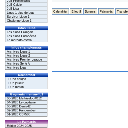
JdB PremierShip
JdB Calcio
JdB Liga
Calendrier
Effectif
Buteurs
Palmarès
Transfe
Ligue 1 plus de buts
Survivor Ligue 1
Challenge Ligue 1
Infos Clubs
Les clubs Français
Les clubs Européens
Le mercato estival
Infos championnats
Archives Ligue 1
Archives Ligue 2
Archives Premier League
Archives Serie A
Archives Liga
Rechercher
Une équipe
Un joueur
Un match
Gagnants mensuel L1
05-2026 Mathieufoot0112
04-2026 Le capitaine
03-2026 Denis42
02-2026 Fanderobert
01-2026 CB7588
Le Palmarès
Edition 2024-2025