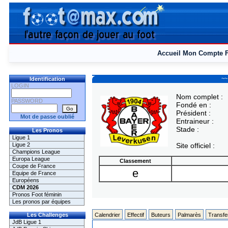
Accueil
Mon Compte
~~
Identification
LOGIN
Nom complet :
PASSWORD
Fondé en :
Président :
Mot de passe oublié
Entraineur :
Stade :
Les Pronos
Ligue 1
Ligue 2
Site officiel :
Champions League
Europa League
Classement
Coupe de France
e
Equipe de France
Européens
CDM 2026
Pronos Foot féminin
Les pronos par équipes
Les Challenges
Calendrier
Effectif
Buteurs
Palmarès
Transfe
JdB Ligue 1