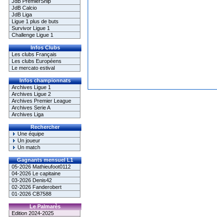
JdB PremierShip
JdB Calcio
JdB Liga
Ligue 1 plus de buts
Survivor Ligue 1
Challenge Ligue 1
Infos Clubs
Les clubs Français
Les clubs Européens
Le mercato estival
Infos championnats
Archives Ligue 1
Archives Ligue 2
Archives Premier League
Archives Serie A
Archives Liga
Rechercher
Une équipe
Un joueur
Un match
Gagnants mensuel L1
05-2026 Mathieufoot0112
04-2026 Le capitaine
03-2026 Denis42
02-2026 Fanderobert
01-2026 CB7588
Le Palmarès
Edition 2024-2025