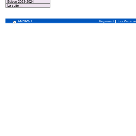
Edition 2023-2024
La suite ...
CONTACT
|
Règlement
Les Partenai