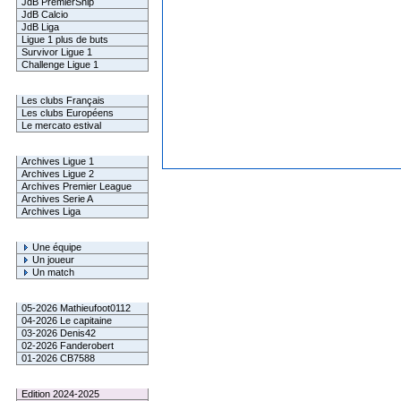
JdB PremierShip
JdB Calcio
JdB Liga
Ligue 1 plus de buts
Survivor Ligue 1
Challenge Ligue 1
Infos Clubs
Les clubs Français
Les clubs Européens
Le mercato estival
Infos championnats
Archives Ligue 1
Archives Ligue 2
Archives Premier League
Archives Serie A
Archives Liga
Rechercher
Une équipe
Un joueur
Un match
Gagnants mensuel L1
05-2026 Mathieufoot0112
04-2026 Le capitaine
03-2026 Denis42
02-2026 Fanderobert
01-2026 CB7588
Le Palmarès
Edition 2024-2025