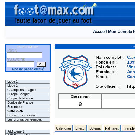
Accueil
Mon Compte
~~
Identification
LOGIN
Nom complet :
Car
PASSWORD
Fondé en :
189
Président :
Vin
Mot de passe oublié
Entraineur :
Aar
Stade :
Car
Les Pronos
Ligue 1
Ligue 2
Site officiel :
http
Champions League
Europa League
Classement
Coupe de France
e
Equipe de France
Européens
CDM 2026
Pronos Foot féminin
Les pronos par équipes
Les Challenges
Calendrier
Effectif
Buteurs
Palmarès
Transfe
JdB Ligue 1