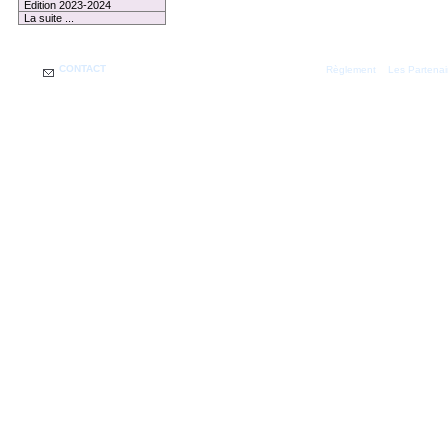
Edition 2023-2024
La suite ...
CONTACT
|
Règlement
Les Partenai