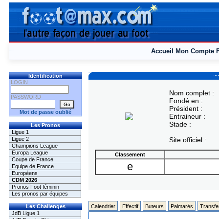
Accueil
Mon Compte
~~
Identification
LOGIN
Nom complet :
PASSWORD
Fondé en :
Président :
Mot de passe oublié
Entraineur :
Stade :
Les Pronos
Ligue 1
Ligue 2
Site officiel :
Champions League
Europa League
Classement
Coupe de France
e
Equipe de France
Européens
CDM 2026
Pronos Foot féminin
Les pronos par équipes
Les Challenges
Calendrier
Effectif
Buteurs
Palmarès
Transfe
JdB Ligue 1