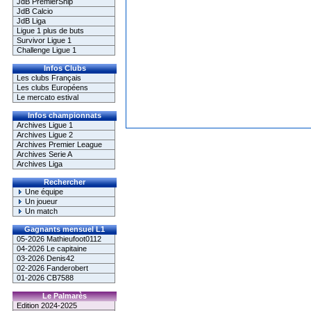
JdB PremierShip
JdB Calcio
JdB Liga
Ligue 1 plus de buts
Survivor Ligue 1
Challenge Ligue 1
Infos Clubs
Les clubs Français
Les clubs Européens
Le mercato estival
Infos championnats
Archives Ligue 1
Archives Ligue 2
Archives Premier League
Archives Serie A
Archives Liga
Rechercher
Une équipe
Un joueur
Un match
Gagnants mensuel L1
05-2026 Mathieufoot0112
04-2026 Le capitaine
03-2026 Denis42
02-2026 Fanderobert
01-2026 CB7588
Le Palmarès
Edition 2024-2025