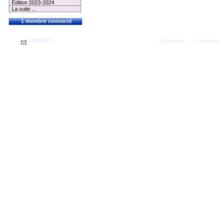
Edition 2023-2024
La suite ...
1 membre connecté
CONTACT
|
Règlement
Les Partenai