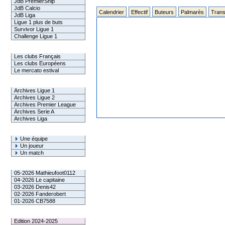
JdB PremierShip
JdB Calcio
Calendrier
Effectif
Buteurs
Palmarès
Trans
JdB Liga
Ligue 1 plus de buts
Survivor Ligue 1
Challenge Ligue 1
Infos Clubs
Les clubs Français
Les clubs Européens
Le mercato estival
Infos championnats
Archives Ligue 1
Archives Ligue 2
Archives Premier League
Archives Serie A
Archives Liga
Rechercher
Une équipe
Un joueur
Un match
Gagnants mensuel L1
05-2026 Mathieufoot0112
04-2026 Le capitaine
03-2026 Denis42
02-2026 Fanderobert
01-2026 CB7588
Le Palmarès
Edition 2024-2025