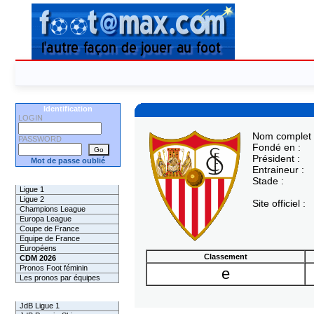
Identification
LOGIN
Nom complet 
PASSWORD
Fondé en :
Président :
Mot de passe oublié
Entraineur :
Les Pronos
Stade :
Ligue 1
Ligue 2
Site officiel :
Champions League
Europa League
Coupe de France
Equipe de France
Européens
Classement
CDM 2026
Pronos Foot féminin
e
Les pronos par équipes
Les Challenges
JdB Ligue 1