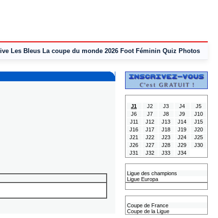
ive
Les Bleus
La coupe du monde 2026
Foot Féminin
Quiz
Photos
Tous les Résultats
J1
J2
J3
J4
J5
J6
J7
J8
J9
J10
J11
J12
J13
J14
J15
J16
J17
J18
J19
J20
J21
J22
J23
J24
J25
J26
J27
J28
J29
J30
J31
J32
J33
J34
Les coupes Européennes
Ligue des champions
Ligue Europa
Classement CAN
Les coupes nationales
Coupe de France
Coupe de la Ligue