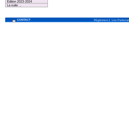
Edition 2023-2024
La suite ...
CONTACT
|
Règlement
Les Partenai