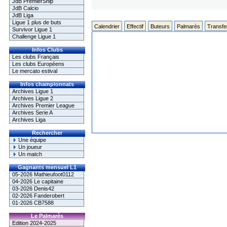
JdB PremierShip
JdB Calcio
JdB Liga
Ligue 1 plus de buts
Calendrier
Effectif
Buteurs
Palmarès
Transfe
Survivor Ligue 1
Challenge Ligue 1
Infos Clubs
Les clubs Français
Les clubs Européens
Le mercato estival
Infos championnats
Archives Ligue 1
Archives Ligue 2
Archives Premier League
Archives Serie A
Archives Liga
Rechercher
Une équipe
Un joueur
Un match
Gagnants mensuel L1
05-2026 Mathieufoot0112
04-2026 Le capitaine
03-2026 Denis42
02-2026 Fanderobert
01-2026 CB7588
Le Palmarès
Edition 2024-2025