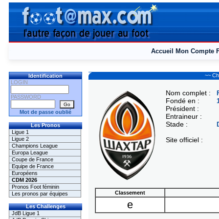
Accueil
Mon Compte
~~ Ch
Identification
LOGIN
Nom complet :
PASSWORD
Fondé en :
Président :
Mot de passe oublié
Entraineur :
Stade :
Les Pronos
Ligue 1
Ligue 2
Site officiel :
Champions League
Europa League
Coupe de France
Equipe de France
Européens
CDM 2026
Pronos Foot féminin
Classement
Les pronos par équipes
e
Les Challenges
JdB Ligue 1