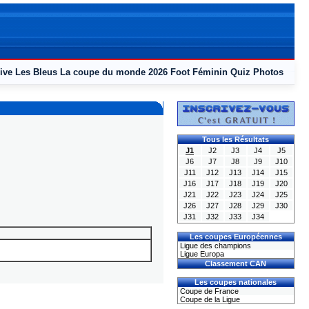
ive
Les Bleus
La coupe du monde 2026
Foot Féminin
Quiz
Photos
Tous les Résultats
J1
J2
J3
J4
J5
J6
J7
J8
J9
J10
J11
J12
J13
J14
J15
J16
J17
J18
J19
J20
J21
J22
J23
J24
J25
J26
J27
J28
J29
J30
J31
J32
J33
J34
Les coupes Européennes
Ligue des champions
Ligue Europa
Classement CAN
Les coupes nationales
Coupe de France
Coupe de la Ligue