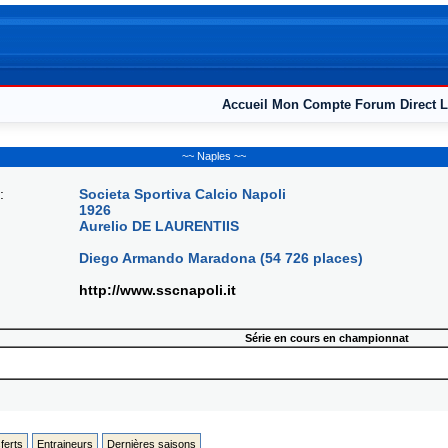
Accueil
Mon Compte
Forum
Direct L
~~ Naples ~~
:
Societa Sportiva Calcio Napoli
1926
Aurelio DE LAURENTIIS
Diego Armando Maradona (54 726 places)
http://www.sscnapoli.it
Série en cours en championnat
ferts
Entraineurs
Dernières saisons