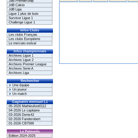
JdB PremierShip
JdB Calcio
JdB Liga
Ligue 1 plus de buts
Survivor Ligue 1
Challenge Ligue 1
Infos Clubs
Les clubs Français
Les clubs Européens
Le mercato estival
Infos championnats
Archives Ligue 1
Archives Ligue 2
Archives Premier League
Archives Serie A
Archives Liga
Rechercher
Une équipe
Un joueur
Un match
Gagnants mensuel L1
05-2026 Mathieufoot0112
04-2026 Le capitaine
03-2026 Denis42
02-2026 Fanderobert
01-2026 CB7588
Le Palmarès
Edition 2024-2025