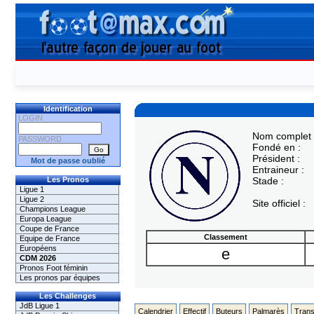
Identification
LOGIN
Nom complet 
PASSWORD
Fondé en :
Président :
Mot de passe oublié
Entraineur :
Les Pronos
Stade :
Ligue 1
Ligue 2
Site officiel :
Champions League
Europa League
Coupe de France
Classement
Equipe de France
Européens
e
CDM 2026
Pronos Foot féminin
Les pronos par équipes
Les Challenges
JdB Ligue 1
Calendrier
Effectif
Buteurs
Palmarès
Trans