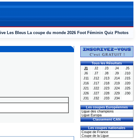
ive
Les Bleus
La coupe du monde 2026
Foot Féminin
Quiz
Photos
Tous les Résultats
J1
J2
J3
J4
J5
J6
J7
J8
J9
J10
J11
J12
J13
J14
J15
J16
J17
J18
J19
J20
J21
J22
J23
J24
J25
J26
J27
J28
J29
J30
J31
J32
J33
J34
Les coupes Européennes
Ligue des champions
Ligue Europa
Classement CAN
Les coupes nationales
Coupe de France
Coupe de la Ligue