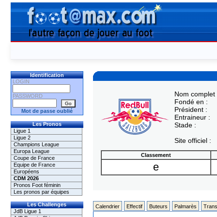
Identification
LOGIN
Nom complet 
PASSWORD
Fondé en :
Président :
Mot de passe oublié
Entraineur :
Les Pronos
Stade :
Ligue 1
Ligue 2
Site officiel :
Champions League
Europa League
Classement
Coupe de France
e
Equipe de France
Européens
CDM 2026
Pronos Foot féminin
Les pronos par équipes
Les Challenges
Calendrier
Effectif
Buteurs
Palmarès
Trans
JdB Ligue 1