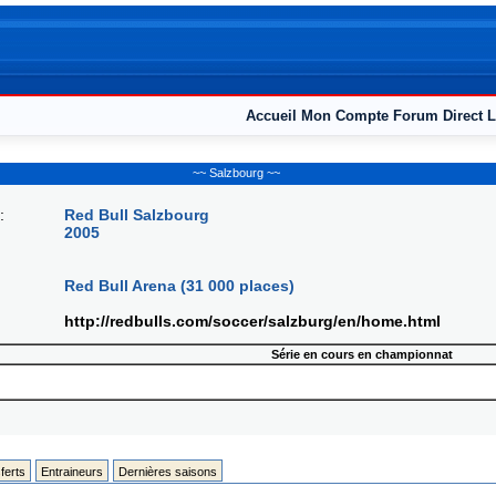
Accueil
Mon Compte
Forum
Direct L
~~ Salzbourg ~~
:
Red Bull Salzbourg
2005
Red Bull Arena (31 000 places)
http://redbulls.com/soccer/salzburg/en/home.html
Série en cours en championnat
ferts
Entraineurs
Dernières saisons