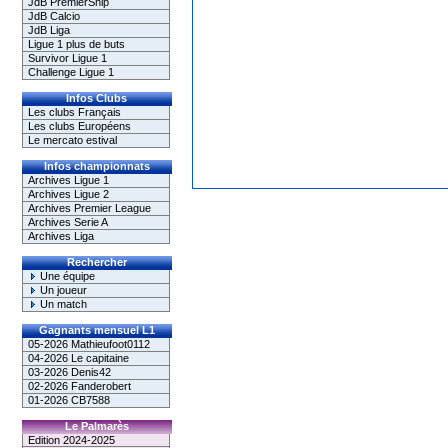
JdB PremierShip
JdB Calcio
JdB Liga
Ligue 1 plus de buts
Survivor Ligue 1
Challenge Ligue 1
Infos Clubs
Les clubs Français
Les clubs Européens
Le mercato estival
Infos championnats
Archives Ligue 1
Archives Ligue 2
Archives Premier League
Archives Serie A
Archives Liga
Rechercher
Une équipe
Un joueur
Un match
Gagnants mensuel L1
05-2026 Mathieufoot0112
04-2026 Le capitaine
03-2026 Denis42
02-2026 Fanderobert
01-2026 CB7588
Le Palmarès
Edition 2024-2025