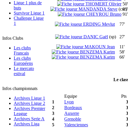
Ligue 1 plus de
THOMERT Olivier
50'
buts
MANDANDA Steve
(csc)
89'
Survivor Ligue 1
CHEYROU Bruno
91'
Challenge Ligue
1
ERDING Mevlut
77'
DANIC Gaël
(sp)
27'
Infos Clubs
MAKOUN Jean
11'
Les clubs
BENZEMA Karim
58'
Français
BENZEMA Karim
66'
Les clubs
Européens
Le mercato
estival
Le clas
Infos championnats
Equipe
Pts
Archives Ligue 1
1
Lyon
Archives Ligue 2
2
Bordeaux
Archives Premier
3
Auxerre
League
Archives Serie A
4
Grenoble
Archives Liga
5
Valenciennes