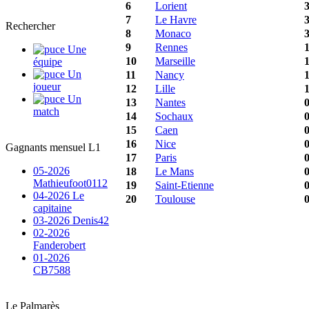
6
Lorient
7
Le Havre
Rechercher
8
Monaco
9
Rennes
Une
10
Marseille
équipe
Un
11
Nancy
joueur
12
Lille
Un
13
Nantes
match
14
Sochaux
15
Caen
16
Nice
Gagnants mensuel L1
17
Paris
05-2026
18
Le Mans
Mathieufoot0112
19
Saint-Etienne
04-2026 Le
20
Toulouse
capitaine
03-2026 Denis42
02-2026
Fanderobert
01-2026
CB7588
Le Palmarès