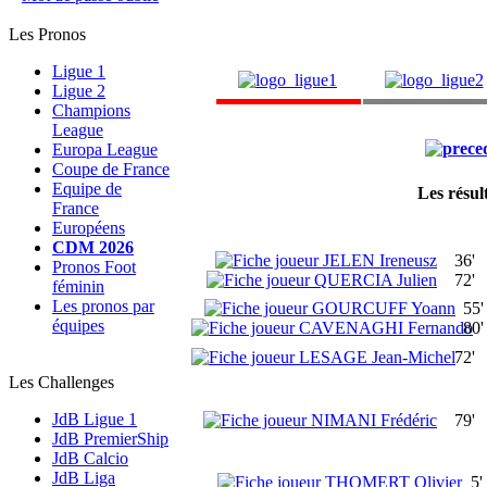
Les Pronos
Ligue 1
Ligue 2
Champions
League
Europa League
Coupe de France
Equipe de
Les résul
France
Européens
CDM 2026
JELEN Ireneusz
36'
Pronos Foot
QUERCIA Julien
72'
féminin
Les pronos par
GOURCUFF Yoann
55'
équipes
CAVENAGHI Fernando
80'
LESAGE Jean-Michel
72'
Les Challenges
JdB Ligue 1
NIMANI Frédéric
79'
JdB PremierShip
JdB Calcio
JdB Liga
THOMERT Olivier
5'