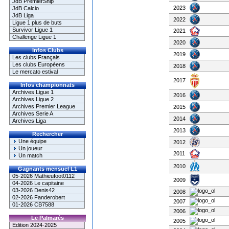
JdB PremierShip
2023
JdB Calcio
JdB Liga
2022
Ligue 1 plus de buts
Survivor Ligue 1
2021
Challenge Ligue 1
2020
Infos Clubs
2019
Les clubs Français
Les clubs Européens
2018
Le mercato estival
2017
Infos championnats
Archives Ligue 1
2016
Archives Ligue 2
Archives Premier League
2015
Archives Serie A
2014
Archives Liga
2013
Rechercher
Une équipe
2012
Un joueur
2011
Un match
2010
Gagnants mensuel L1
05-2026 Mathieufoot0112
2009
04-2026 Le capitaine
03-2026 Denis42
2008
02-2026 Fanderobert
2007
01-2026 CB7588
2006
Le Palmarès
2005
Edition 2024-2025