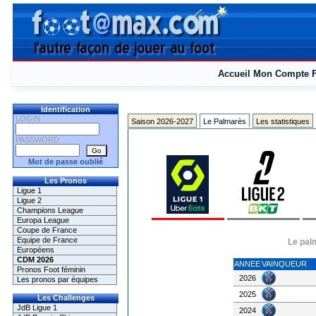
Accueil
Mon Compte
Identification
LOGIN
Saison 2026-2027
Le Palmarès
Les statistiques
PASSWORD
Mot de passe oublié
Les Pronos
Ligue 1
Ligue 2
Champions League
Europa League
Coupe de France
Equipe de France
Le pal
Européens
CDM 2026
ANNEE
VAINQUEUR
Pronos Foot féminin
2026
Les pronos par équipes
2025
Les Challenges
JdB Ligue 1
2024