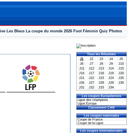
ive
Les Bleus
La coupe du monde 2026
Foot Féminin
Quiz
Photos
Tous les Résultats
J1
J2
J3
J4
J5
J6
J7
J8
J9
J10
J11
J12
J13
J14
J15
J16
J17
J18
J19
J20
J21
J22
J23
J24
J25
J26
J27
J28
J29
J30
J31
J32
J33
J34
Les coupes Européennes
Ligue des champions
Ligue Europa
Classement CAN
Les coupes nationales
Coupe de France
Coupe de la Ligue
Les coupes internationales