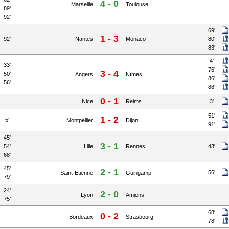
4 - 0
Marseille
Toulouse
89'
92'
69'
1 - 3
92'
Nantes
Monaco
80'
83'
4'
33'
76'
3 - 4
50'
Angers
Nîmes
86'
56'
88'
0 - 1
Nice
Reims
3'
51'
1 - 2
5'
Montpellier
Dijon
91'
45'
3 - 1
54'
Lille
Rennes
43'
68'
45'
2 - 1
56'
Saint-Etienne
Guingamp
79'
24'
2 - 0
Lyon
Amiens
75'
68'
0 - 2
Bordeaux
Strasbourg
78'