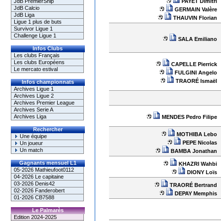
PAYET Dimitri
JdB PremierShip
JdB Calcio
GERMAIN Valère
JdB Liga
THAUVIN Florian
Ligue 1 plus de buts
Survivor Ligue 1
Challenge Ligue 1
SALA Emiliano
Infos Clubs
Les clubs Français
Les clubs Européens
CAPELLE Pierrick
Le mercato estival
FULGINI Angelo
TRAORÉ Ismaël
Infos championnats
Archives Ligue 1
Archives Ligue 2
Archives Premier League
Archives Serie A
Archives Liga
MENDES Pedro Filipe
Rechercher
MOTHIBA Lebo
Une équipe
PEPE Nicolas
Un joueur
Un match
BAMBA Jonathan
Gagnants mensuel L1
KHAZRI Wahbi
05-2026 Mathieufoot0112
DIONY Loïs
04-2026 Le capitaine
03-2026 Denis42
TRAORÉ Bertrand
02-2026 Fanderobert
DEPAY Memphis
01-2026 CB7588
Le Palmarès
Edition 2024-2025