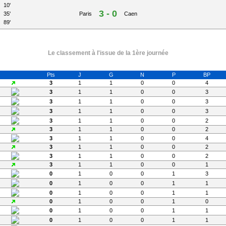
10'
3 - 0
35'
Paris
Caen
89'
Le classement à l'issue de la 1ère journée
Pts
J
G
N
P
BP
3
1
1
0
0
4
3
1
1
0
0
3
3
1
1
0
0
3
3
1
1
0
0
3
3
1
1
0
0
2
3
1
1
0
0
2
3
1
1
0
0
4
3
1
1
0
0
2
3
1
1
0
0
2
3
1
1
0
0
1
0
1
0
0
1
3
0
1
0
0
1
1
0
1
0
0
1
1
0
1
0
0
1
0
0
1
0
0
1
1
0
1
0
0
1
1