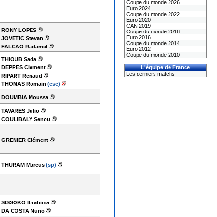
Coupe du monde 2026
Euro 2024
Coupe du monde 2022
Euro 2020
CAN 2019
RONY LOPES
Coupe du monde 2018
Euro 2016
JOVETIC Stevan
Coupe du monde 2014
FALCAO Radamel
Euro 2012
Coupe du monde 2010
THIOUB Sada
DEPRES Clement
L'équipe de France
Les derniers matchs
RIPART Renaud
THOMAS Romain
(csc)
DOUMBIA Moussa
TAVARES Julio
COULIBALY Senou
GRENIER Clément
THURAM Marcus
(sp)
SISSOKO Ibrahima
DA COSTA Nuno