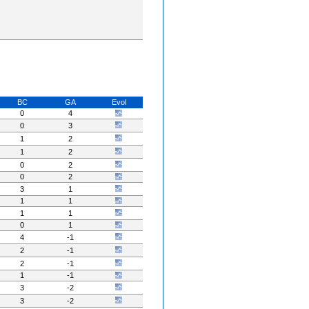
BC
GA
Evol
0
4
0
3
1
2
1
2
0
2
0
2
3
1
1
1
1
1
0
1
4
-1
2
-1
2
-1
1
-1
3
-2
3
-2