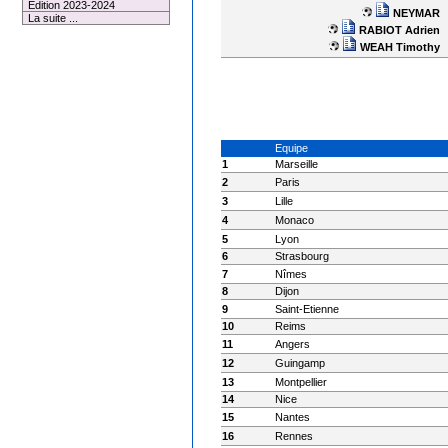
Edition 2023-2024
NEYMAR
La suite ...
RABIOT Adrien
WEAH Timothy
Equipe
1
Marseille
2
Paris
3
Lille
4
Monaco
5
Lyon
6
Strasbourg
7
Nîmes
8
Dijon
9
Saint-Etienne
10
Reims
11
Angers
12
Guingamp
13
Montpellier
14
Nice
15
Nantes
16
Rennes