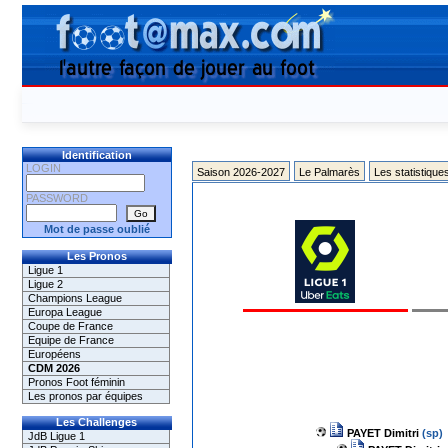
Identification
LOGIN
Saison 2026-2027
Le Palmarès
Les statistique
PASSWORD
Mot de passe oublié
Les Pronos
Ligue 1
Ligue 2
Champions League
Europa League
Coupe de France
Equipe de France
Européens
CDM 2026
Pronos Foot féminin
Les pronos par équipes
Les Challenges
PAYET Dimitri
(sp)
JdB Ligue 1