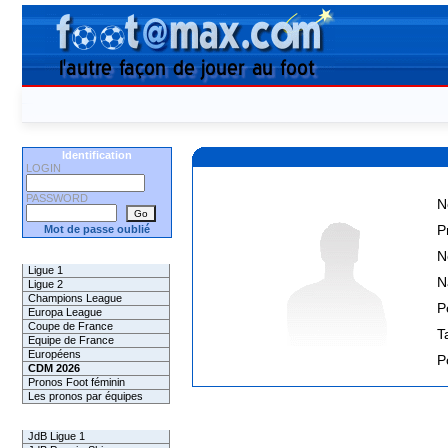
Identification
LOGIN
PASSWORD
N
P
Mot de passe oublié
N
Les Pronos
Ligue 1
N
Ligue 2
Champions League
P
Europa League
Coupe de France
Ta
Equipe de France
Européens
P
CDM 2026
Pronos Foot féminin
Les pronos par équipes
Les Challenges
JdB Ligue 1