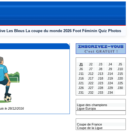
ive
Les Bleus
La coupe du monde 2026
Foot Féminin
Quiz
Photos
Tous les Résultats
J1
J2
J3
J4
J5
J6
J7
J8
J9
J10
J11
J12
J13
J14
J15
J16
J17
J18
J19
J20
J21
J22
J23
J24
J25
J26
J27
J28
J29
J30
J31
J32
J33
J34
Les coupes Européennes
Ligue des champions
uis le 28/12/2016
Ligue Europa
Classement CAN
Les coupes nationales
Coupe de France
Coupe de la Ligue