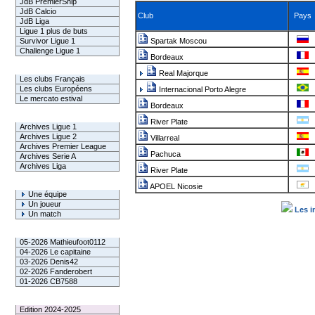
JdB PremierShip
JdB Calcio
Club
Pays
JdB Liga
Ligue 1 plus de buts
Survivor Ligue 1
Spartak Moscou
Challenge Ligue 1
Bordeaux
Infos Clubs
Real Majorque
Les clubs Français
Les clubs Européens
Internacional Porto Alegre
Le mercato estival
Bordeaux
Infos championnats
River Plate
Archives Ligue 1
Archives Ligue 2
Villarreal
Archives Premier League
Pachuca
Archives Serie A
Archives Liga
River Plate
Rechercher
APOEL Nicosie
Une équipe
Un joueur
Les i
Un match
Gagnants mensuel L1
05-2026 Mathieufoot0112
04-2026 Le capitaine
03-2026 Denis42
02-2026 Fanderobert
01-2026 CB7588
Le Palmarès
Edition 2024-2025