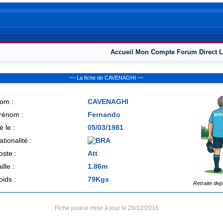
Accueil
Mon Compte
Forum
Direct L
~~ La fiche de CAVENAGHI ~~
om :
CAVENAGHI
rénom :
Fernando
é le :
05/03/1981
ationalité :
oste :
Att
ille :
1.86m
oids :
79Kgs
Retraite dep
Fiche joueur mise à jour le 28/12/2016