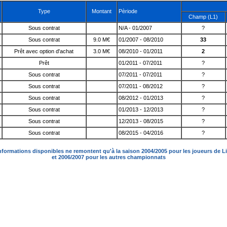
Type
Montant
Pèriode
Champ (L1)
Sous contrat
N/A - 01/2007
?
Sous contrat
9.0 M€
01/2007 - 08/2010
33
Prêt avec option d'achat
3.0 M€
08/2010 - 01/2011
2
Prêt
01/2011 - 07/2011
?
Sous contrat
07/2011 - 07/2011
?
Sous contrat
07/2011 - 08/2012
?
Sous contrat
08/2012 - 01/2013
?
Sous contrat
01/2013 - 12/2013
?
Sous contrat
12/2013 - 08/2015
?
Sous contrat
08/2015 - 04/2016
?
nformations disponibles ne remontent qu'à la saison 2004/2005 pour les joueurs de L
et 2006/2007 pour les autres championnats