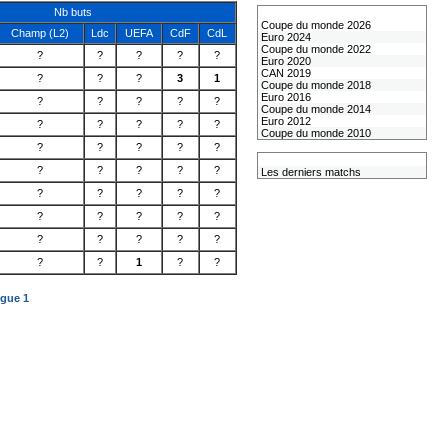
Nb buts
Les coupes internationales
Coupe du monde 2026
Champ (L2)
Ldc
UEFA
CdF
CdL
Euro 2024
Coupe du monde 2022
?
?
?
?
?
Euro 2020
CAN 2019
?
?
?
3
1
Coupe du monde 2018
Euro 2016
?
?
?
?
?
Coupe du monde 2014
Euro 2012
?
?
?
?
?
Coupe du monde 2010
?
?
?
?
?
L'équipe de France
?
?
?
?
?
Les derniers matchs
?
?
?
?
?
?
?
?
?
?
?
?
?
?
?
?
?
1
?
?
igue 1