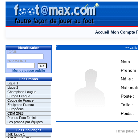
Accueil
Mon Compte
~~ La f
Identification
LOGIN
PASSWORD
Nom :
Prénom 
Mot de passe oublié
Né le :
Les Pronos
Ligue 1
Nationali
Ligue 2
Champions League
Poste :
Europa League
Coupe de France
Taille :
Equipe de France
Européens
Poids :
CDM 2026
Pronos Foot féminin
Les pronos par équipes
Les Challenges
Fiche joueur 
JdB Ligue 1