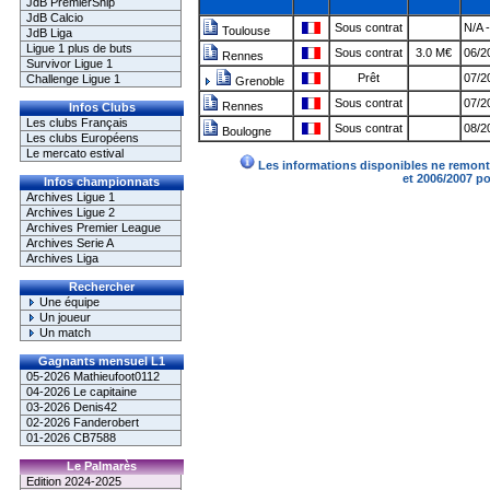
JdB PremierShip
JdB Calcio
Sous contrat
N/A 
Toulouse
JdB Liga
Ligue 1 plus de buts
Sous contrat
3.0 M€
06/2
Rennes
Survivor Ligue 1
Prêt
07/2
Challenge Ligue 1
Grenoble
Sous contrat
07/2
Rennes
Infos Clubs
Les clubs Français
Sous contrat
08/2
Boulogne
Les clubs Européens
Le mercato estival
Les informations disponibles ne remonte
et 2006/2007 p
Infos championnats
Archives Ligue 1
Archives Ligue 2
Archives Premier League
Archives Serie A
Archives Liga
Rechercher
Une équipe
Un joueur
Un match
Gagnants mensuel L1
05-2026 Mathieufoot0112
04-2026 Le capitaine
03-2026 Denis42
02-2026 Fanderobert
01-2026 CB7588
Le Palmarès
Edition 2024-2025