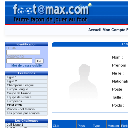
Accueil
Mon Compte
~~ La 
Identification
LOGIN
PASSWORD
Nom :
Prénom 
Mot de passe oublié
Né le :
Les Pronos
Ligue 1
Nationali
Ligue 2
Champions League
Poste :
Europa League
Coupe de France
Taille :
Equipe de France
Européens
Poids :
CDM 2026
Pronos Foot féminin
Les pronos par équipes
Les Challenges
JdB Ligue 1
Club
Pays
Type
Montant
Pèri