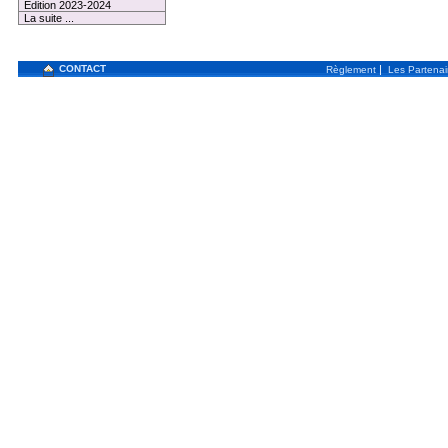
Edition 2023-2024
La suite ...
CONTACT
|
Règlement
Les Partenai