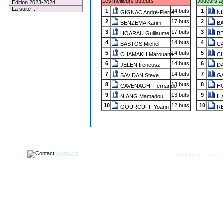
Les meilleurs buteurs :
Joueurs aya
Edition 2023-2024
La suite ...
1
24 buts
1
GIGNAC André-Pierre
NI
2
17 buts
2
BENZEMA Karim
BA
3
17 buts
3
HOARAU Guillaume
BE
4
14 buts
4
BASTOS Michel
CA
5
14 buts
5
CHAMAKH Marouane
CU
6
14 buts
6
JELEN Ireneusz
DA
7
14 buts
7
SAVIDAN Steve
GA
8
13 buts
8
CAVENAGHI Fernando
HO
9
13 buts
9
NIANG Mamadou
ILA
10
12 buts
10
GOURCUFF Yoann
RE
CONTACT
|
Règlement
Les Par