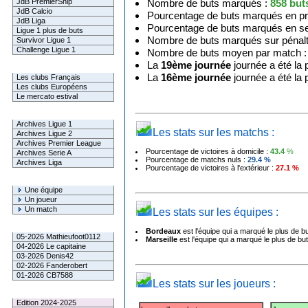
JdB PremierShip
Nombre de buts marqués :
858
but
JdB Calcio
Pourcentage de buts marqués en p
JdB Liga
Pourcentage de buts marqués en s
Ligue 1 plus de buts
Nombre de buts marqués sur pénalt
Survivor Ligue 1
Challenge Ligue 1
Nombre de buts moyen par match 
La
19ème journée
journée a été la 
Infos Clubs
La
16ème journée
journée a été la
Les clubs Français
Les clubs Européens
Le mercato estival
Infos championnats
Archives Ligue 1
Les stats sur les matchs :
Archives Ligue 2
Archives Premier League
Pourcentage de victoires à domicile :
43.4
%
Archives Serie A
Pourcentage de matchs nuls :
29.4
%
Archives Liga
Pourcentage de victoires à l'extérieur :
27.1
%
Rechercher
Une équipe
Un joueur
Un match
Les stats sur les équipes :
Gagnants mensuel L1
Bordeaux
est l'équipe qui a marqué le plus de bu
05-2026 Mathieufoot0112
Marseille
est l'équipe qui a marqué le plus de buts
04-2026 Le capitaine
03-2026 Denis42
02-2026 Fanderobert
01-2026 CB7588
Les stats sur les joueurs :
Le Palmarès
Edition 2024-2025