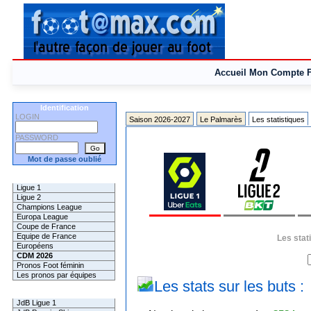
Accueil
Mon Compte
Identification
LOGIN
Saison 2026-2027
Le Palmarès
Les statistiques
PASSWORD
Mot de passe oublié
Les Pronos
Ligue 1
Ligue 2
Champions League
Europa League
Coupe de France
Equipe de France
Les stat
Européens
CDM 2026
Pronos Foot féminin
Les pronos par équipes
Les stats sur les buts :
Les Challenges
JdB Ligue 1