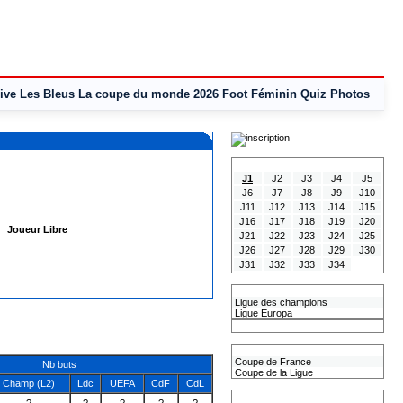
ive
Les Bleus
La coupe du monde 2026
Foot Féminin
Quiz
Photos
Tous les Résultats
J1
J2
J3
J4
J5
J6
J7
J8
J9
J10
J11
J12
J13
J14
J15
J16
J17
J18
J19
J20
Joueur Libre
J21
J22
J23
J24
J25
J26
J27
J28
J29
J30
J31
J32
J33
J34
Les coupes Européennes
Ligue des champions
Ligue Europa
Classement CAN
Les coupes nationales
Coupe de France
Nb buts
Coupe de la Ligue
Champ (L2)
Ldc
UEFA
CdF
CdL
Les coupes internationales