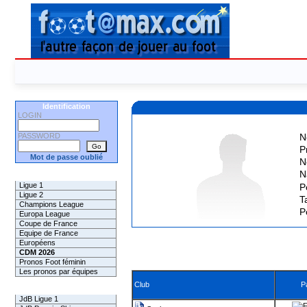
Identification
LOGIN
PASSWORD
N
P
Mot de passe oublié
N
N
Les Pronos
Ligue 1
P
Ligue 2
Ta
Champions League
P
Europa League
Coupe de France
Equipe de France
Européens
CDM 2026
Pronos Foot féminin
Les pronos par équipes
Club
P
Les Challenges
JdB Ligue 1