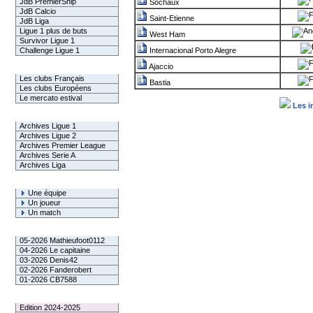
JdB PremierShip
Sochaux
JdB Calcio
Saint-Etienne
JdB Liga
Ligue 1 plus de buts
West Ham
Survivor Ligue 1
Challenge Ligue 1
Internacional Porto Alegre
Ajaccio
Infos Clubs
Les clubs Français
Bastia
Les clubs Européens
Le mercato estival
Les i
Infos championnats
Archives Ligue 1
Archives Ligue 2
Archives Premier League
Archives Serie A
Archives Liga
Rechercher
Une équipe
Un joueur
Un match
Gagnants mensuel L1
05-2026 Mathieufoot0112
04-2026 Le capitaine
03-2026 Denis42
02-2026 Fanderobert
01-2026 CB7588
Le Palmarès
Edition 2024-2025