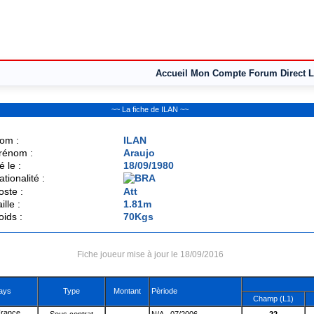
Accueil
Mon Compte
Forum
Direct L
~~ La fiche de ILAN ~~
om :
ILAN
rénom :
Araujo
é le :
18/09/1980
ationalité :
oste :
Att
ille :
1.81m
oids :
70Kgs
Fiche joueur mise à jour le 18/09/2016
ays
Type
Montant
Pèriode
Champ (L1)