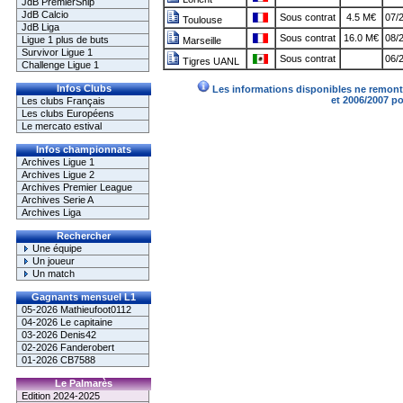
JdB PremierShip
JdB Calcio
Sous contrat
4.5 M€
07/
Toulouse
JdB Liga
Sous contrat
16.0 M€
08/
Ligue 1 plus de buts
Marseille
Survivor Ligue 1
Sous contrat
06/2
Tigres UANL
Challenge Ligue 1
Infos Clubs
Les informations disponibles ne remonte
et 2006/2007 p
Les clubs Français
Les clubs Européens
Le mercato estival
Infos championnats
Archives Ligue 1
Archives Ligue 2
Archives Premier League
Archives Serie A
Archives Liga
Rechercher
Une équipe
Un joueur
Un match
Gagnants mensuel L1
05-2026 Mathieufoot0112
04-2026 Le capitaine
03-2026 Denis42
02-2026 Fanderobert
01-2026 CB7588
Le Palmarès
Edition 2024-2025