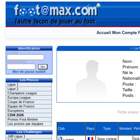
Accueil
Mon Compte
~~ La 
Identification
LOGIN
Nom :
PASSWORD
Prénom 
Mot de passe oublié
Né le :
Nationali
Les Pronos
Poste :
Ligue 1
Ligue 2
Taille :
Champions League
Poids :
Europa League
Coupe de France
Equipe de France
Européens
Fiche joueur 
CDM 2026
Pronos Foot féminin
Les pronos par équipes
Club
Pays
Type
Montant
Pèr
Les Challenges
JdB Ligue 1
Sous contrat
N/A 
Lorient