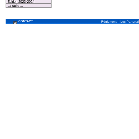
Edition 2023-2024
La suite ...
CONTACT
|
Règlement
Les Partenai