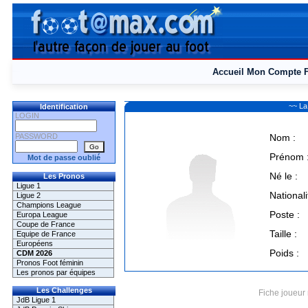
Accueil
Mon Compte
~~ La
Identification
LOGIN
PASSWORD
Nom :
Prénom 
Mot de passe oublié
Né le :
Les Pronos
Ligue 1
Nationali
Ligue 2
Champions League
Poste :
Europa League
Coupe de France
Taille :
Equipe de France
Européens
Poids :
CDM 2026
Pronos Foot féminin
Les pronos par équipes
Les Challenges
Fiche joueur 
JdB Ligue 1