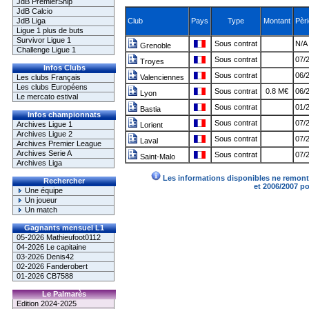
JdB PremierShip
JdB Calcio
JdB Liga
Club
Pays
Type
Montant
Pèr
Ligue 1 plus de buts
Survivor Ligue 1
Sous contrat
N/A 
Grenoble
Challenge Ligue 1
Sous contrat
07/
Troyes
Infos Clubs
Sous contrat
06/
Les clubs Français
Valenciennes
Les clubs Européens
Sous contrat
0.8 M€
06/
Lyon
Le mercato estival
Sous contrat
01/
Bastia
Infos championnats
Sous contrat
07/
Archives Ligue 1
Lorient
Archives Ligue 2
Sous contrat
07/
Laval
Archives Premier League
Archives Serie A
Sous contrat
07/
Saint-Malo
Archives Liga
Les informations disponibles ne remonte
Rechercher
et 2006/2007 p
Une équipe
Un joueur
Un match
Gagnants mensuel L1
05-2026 Mathieufoot0112
04-2026 Le capitaine
03-2026 Denis42
02-2026 Fanderobert
01-2026 CB7588
Le Palmarès
Edition 2024-2025