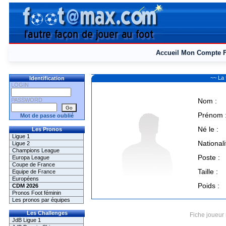
Accueil
Mon Compte
~~ La
Identification
LOGIN
PASSWORD
Nom :
Prénom 
Mot de passe oublié
Né le :
Les Pronos
Ligue 1
Nationali
Ligue 2
Champions League
Poste :
Europa League
Coupe de France
Taille :
Equipe de France
Européens
Poids :
CDM 2026
Pronos Foot féminin
Les pronos par équipes
Les Challenges
Fiche joueur 
JdB Ligue 1