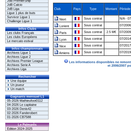
JdB PremierShip
JdB Calcio
JdB Liga
Club
Pays
Type
Montant
Pèriode
Ligue 1 plus de buts
Survivor Ligue 1
Sous contrat
N/A - 0
Niort
Challenge Ligue 1
Sous contrat
07/2006
Lorient
Infos Clubs
Sous contrat
2.5 M€
07/2009
Les clubs Français
Paris
Les clubs Européens
Sous contrat
07/2014
Lyon
Le mercato estival
Sous contrat
07/2017
Nice
Infos championnats
Sous contrat
07/2019
Archives Ligue 1
Amiens
Archives Ligue 2
Archives Premier League
Les informations disponibles ne remonte
Archives Serie A
et 2006/2007 p
Archives Liga
Rechercher
Une équipe
Un joueur
Un match
Gagnants mensuel L1
05-2026 Mathieufoot0112
04-2026 Le capitaine
03-2026 Denis42
02-2026 Fanderobert
01-2026 CB7588
Le Palmarès
Edition 2024-2025