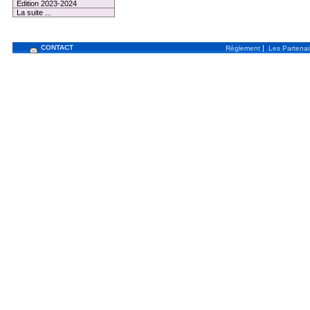
Edition 2023-2024
La suite ...
CONTACT
|
Règlement
Les Partenai