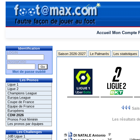
Accueil
Mon Compte
Identification
LOGIN
Saison 2026-2027
Le Palmarès
Les statistiques
PASSWORD
Mot de passe oublié
Les Pronos
Ligue 1
Ligue 2
Champions League
Europa League
Coupe de France
Equipe de France
Sai
Européens
CDM 2026
Les résultats d
Pronos Foot féminin
Les pronos par équipes
Les Challenges
9'
DI NATALE Antonio
JdB Ligue 1
34'
Udine