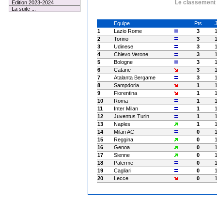
Le classement à
Edition 2023-2024
La suite ...
Equipe
Pts
1
Lazio Rome
3
2
Torino
3
3
Udinese
3
4
Chievo Verone
3
5
Bologne
3
6
Catane
3
7
Atalanta Bergame
3
8
Sampdoria
1
9
Fiorentina
1
10
Roma
1
11
Inter Milan
1
12
Juventus Turin
1
13
Naples
1
14
Milan AC
0
15
Reggina
0
16
Genoa
0
17
Sienne
0
18
Palerme
0
19
Cagliari
0
20
Lecce
0