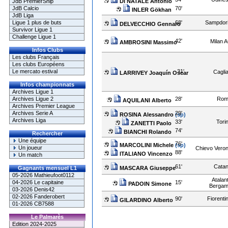
DI NATALE Antonio
JdB PremierShip
70'
JdB Calcio
INLER Gökhan
JdB Liga
68'
Sampdor
Ligue 1 plus de buts
DELVECCHIO Gennaro
Survivor Ligue 1
Challenge Ligue 1
42'
Milan 
AMBROSINI Massimo
Infos Clubs
Les clubs Français
Les clubs Européens
31'
Le mercato estival
Caglia
LARRIVEY Joaquín Oscar
Infos championnats
Archives Ligue 1
28'
Rom
Archives Ligue 2
AQUILANI Alberto
Archives Premier League
29'
Archives Serie A
ROSINA Alessandro
(sp)
Archives Liga
33'
Tori
ZANETTI Paolo
74'
BIANCHI Rolando
Rechercher
Une équipe
76'
MARCOLINI Michele
(sp)
Un joueur
Chievo Vero
88'
ITALIANO Vincenzo
Un match
61'
Cata
MASCARA Giuseppe
Gagnants mensuel L1
05-2026 Mathieufoot0112
Atalan
15'
04-2026 Le capitaine
PADOIN Simone
Berga
03-2026 Denis42
02-2026 Fanderobert
90'
Fiorenti
GILARDINO Alberto
01-2026 CB7588
Le Palmarès
Edition 2024-2025