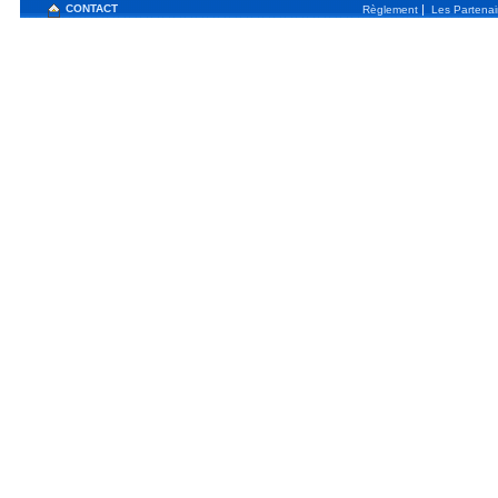
CONTACT
|
Règlement
Les Partenai