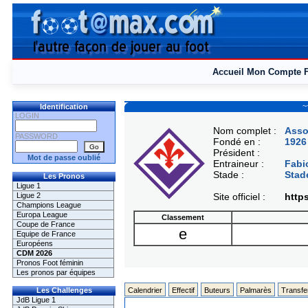
Accueil
Mon Compte
~
Identification
LOGIN
Nom complet :
Asso
PASSWORD
Fondé en :
1926
Président :
Mot de passe oublié
Entraineur :
Fab
Stade :
Stad
Les Pronos
Ligue 1
Ligue 2
Site officiel :
http
Champions League
Europa League
Classement
Coupe de France
e
Equipe de France
Européens
CDM 2026
Pronos Foot féminin
Les pronos par équipes
Les Challenges
Calendrier
Effectif
Buteurs
Palmarès
Transfe
JdB Ligue 1