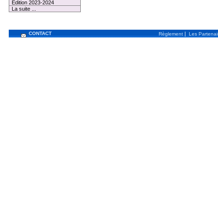
Edition 2023-2024
La suite ...
CONTACT
|
Règlement
Les Partenai