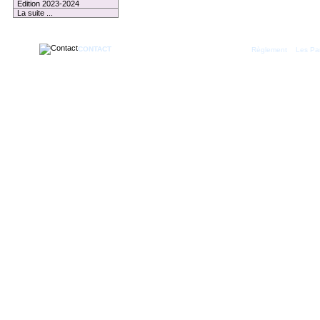
Edition 2023-2024
La suite ...
CONTACT
|
Règlement
Les Par