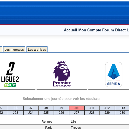
Accueil
Mon Compte
Forum
Direct L
s
Les mercatos
Les archives
Sélectionner une journée pour voir les résultats
J5
J6
J7
J8
J9
J10
J11
J12
J13
22
J23
J24
J25
J26
J27
J28
J29
J30
Rennes
Lille
Paris
Troyes