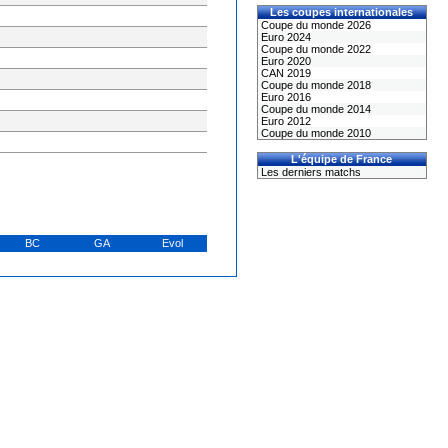
Les coupes internationales
Coupe du monde 2026
Euro 2024
Coupe du monde 2022
Euro 2020
CAN 2019
Coupe du monde 2018
Euro 2016
Coupe du monde 2014
Euro 2012
Coupe du monde 2010
L'équipe de France
Les derniers matchs
BC
GA
Evol