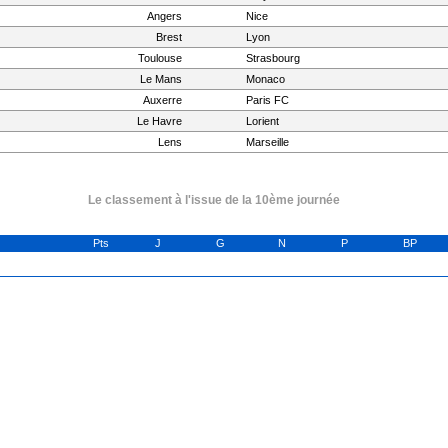
Angers
Nice
Brest
Lyon
Toulouse
Strasbourg
Le Mans
Monaco
Auxerre
Paris FC
Le Havre
Lorient
Lens
Marseille
Le classement à l'issue de la 10ème journée
Pts
J
G
N
P
BP