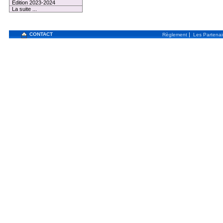
Edition 2023-2024
La suite ...
CONTACT
|
Règlement
Les Partenai