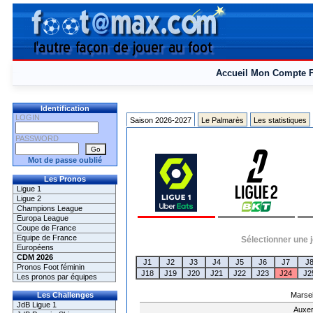
Accueil
Mon Compte
Identification
LOGIN
Saison 2026-2027
Le Palmarès
Les statistiques
PASSWORD
Mot de passe oublié
Les Pronos
Ligue 1
Ligue 2
Champions League
Europa League
Coupe de France
Equipe de France
Sélectionner une j
Européens
CDM 2026
J1
J2
J3
J4
J5
J6
J7
J
Pronos Foot féminin
J18
J19
J20
J21
J22
J23
J24
J2
Les pronos par équipes
Marsei
Les Challenges
JdB Ligue 1
Auxer